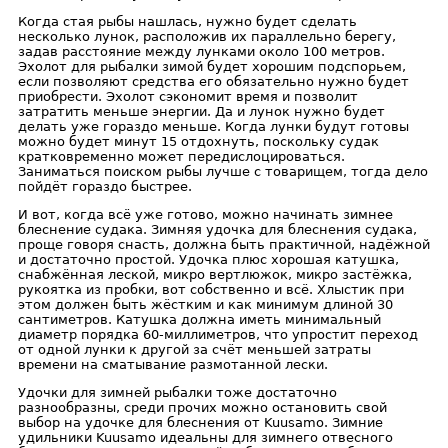
Когда стая рыбы нашлась, нужно будет сделать
несколько лунок, расположив их параллельно берегу,
задав расстояние между лунками около 100 метров.
Эхолот для рыбалки зимой будет хорошим подспорьем,
если позволяют средства его обязательно нужно будет
приобрести. Эхолот сэкономит время и позволит
затратить меньше энергии. Да и лунок нужно будет
делать уже гораздо меньше. Когда лунки будут готовы
можно будет минут 15 отдохнуть, поскольку судак
кратковременно может передислоцироваться.
Заниматься поиском рыбы лучше с товарищем, тогда дело
пойдёт гораздо быстрее.
И вот, когда всё уже готово, можно начинать зимнее
блеснение судака. Зимняя удочка для блеснения судака,
проще говоря снасть, должна быть практичной, надёжной
и достаточно простой. Удочка плюс хорошая катушка,
снабжённая леской, микро вертлюжок, микро застёжка,
рукоятка из пробки, вот собственно и всё. Хлыстик при
этом должен быть жёстким и как минимум длиной 30
сантиметров. Катушка должна иметь минимальный
диаметр порядка 60-миллиметров, что упростит переход
от одной лунки к другой за счёт меньшей затраты
времени на сматывание размотанной лески.
Удочки для зимней рыбалки тоже достаточно
разнообразны, среди прочих можно остановить свой
выбор на удочке для блеснения от Kuusamo. Зимние
удильники Kuusamo идеальны для зимнего отвесного