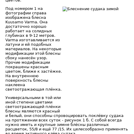
цветов.
Под номером 1 на
фотографии справа
изображена блесна
Kuusamo Varma. Она
достаточно хорошо
работает на солидных
глубинах в 9-12 метров.
Varma изготавливается из
латуни и ей подобных
материалов. На некоторые
модификации этой блесны
сбоку нанесён узор.
Прочие модификации
покрашены красным
цветом, ближе к застёжке.
На внутреннюю
поверхность блесны
наклеена
светоотражающая плёнка.
Универсальными в той или
иной степени цветами
светоотражающей плёнки
блесны являются красный
и белый, они способны спровоцировать поклёвку судака
на протяжении всех суток - рисунок 1 б. С собой всегда
нужно иметь и крупные зимне блёсны различных
расцветок, 55/8 и ещё 77 /15. Их целесообразно применять
во время активного клёва судака.