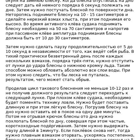
окуня на зимнюю блесну. Когда блесна опустилась на дно
следует дать ей немного порядка 6 секунд полежать на
дне. Затем нужно постучать блесной по поверхности дна.
Неторопясь поднимите блесну на 10 - 15 сантиметров и
сделайте нерезкий взмах хлыста, при этом поднимая его
высоко. Во время активного клёва судака поднимать
блесну необходимо на 50 на 70 сантиметров и напротив
при пассивном клёве амплитуда поднимания блесны
должна быть от 10 до 30 сантиметров.
Затем нужно сделать паузу продолжительностью от 5 до
10 секунд в независимости от того, как ведёт себя рыба. В
тихий практически безветренный день после каждых
нескольких взмахов, порядка трёх-пяти, нужно отступить
от лунки до удара блесны о нижнюю кромку льда. Таким
способом можно обловить абсолютно все слои воды. При
этом нужно следить, что бы леска не путалась,
результатом, чего может стать обрыв.
Проделав цикл такового блеснения не меньше 10-12 раз и
не получив должного результата следует переходить к
следующей лунке. При плохом клёве судака, необходимо
будет поменять технику ловли. Нужно будет поставить
длинную и при этом лёгкую блесну. Погрузив блесну на
дно нужно оставить её в покое на одну две минуты.
Потом не отрывая крючок блесны ото дна нужно
похлопать блесной по дну, совершая при этом частые,
короткоходные подёргивания. Затем нужно выдержать
паузу длиной в 1минуту. Если поклёвок снова нет, тогда
нужно плавным взмахом оторвать, ускоряясь постепенно,
блесну от поверхности дна и кратковременно секунд на 5