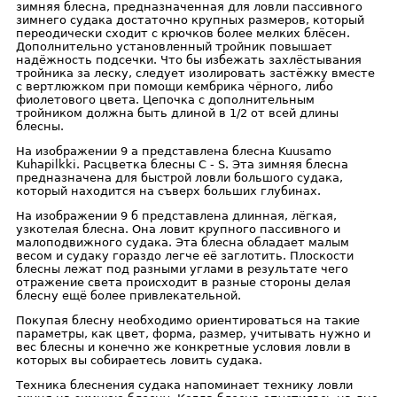
зимняя блесна, предназначенная для ловли пассивного
зимнего судака достаточно крупных размеров, который
переодически сходит с крючков более мелких блёсен.
Дополнительно установленный тройник повышает
надёжность подсечки. Что бы избежать захлёстывания
тройника за леску, следует изолировать застёжку вместе
с вертлюжком при помощи кембрика чёрного, либо
фиолетового цвета. Цепочка с дополнительным
тройником должна быть длиной в 1/2 от всей длины
блесны.
На изображении 9 а представлена блесна Kuusamo
Kuhapilkki. Расцветка блесны C - S. Эта зимняя блесна
предназначена для быстрой ловли большого судака,
который находится на съверх больших глубинах.
На изображении 9 б представлена длинная, лёгкая,
узкотелая блесна. Она ловит крупного пассивного и
малоподвижного судака. Эта блесна обладает малым
весом и судаку гораздо легче её заглотить. Плоскости
блесны лежат под разными углами в результате чего
отражение света происходит в разные стороны делая
блесну ещё более привлекательной.
Покупая блесну необходимо ориентироваться на такие
параметры, как цвет, форма, размер, учитывать нужно и
вес блесны и конечно же конкретные условия ловли в
которых вы собираетесь ловить судака.
Техника блеснения судака напоминает технику ловли