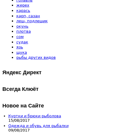
голавль
жерех
карась
карп, сазан
лещ, подлещик
окунь
плотва
сом
судак
язь
щука
рыбы других видов
Яндекс Директ
Всегда Клюёт
Новое на Сайте
Куртки и брюки рыболова
15/08/2017
Одежда и обувь для рыбалки
09/08/2017