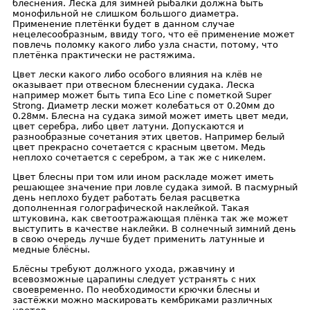
блеснения. Леска для зимней рыбалки должна быть
монофильной не слишком большого диаметра.
Применение плетёнки будет в данном случае
нецелесообразным, ввиду того, что её применение может
повлечь поломку какого либо узла снасти, потому, что
плетёнка практически не растяжима.
Цвет лески какого либо особого влияния на клёв не
оказывает при отвесном блеснении судака. Леска
например может быть типа Eco Line с пометкой Super
Strong. Диаметр лески может колебаться от 0.20мм до
0.28мм. Блесна на судака зимой может иметь цвет меди,
цвет серебра, либо цвет латуни. Допускаются и
разнообразные сочетания этих цветов. Например белый
цвет прекрасно сочетается с красным цветом. Медь
неплохо сочетается с серебром, а так же с никелем.
Цвет блесны при том или ином раскладе может иметь
решающее значение при ловле судака зимой. В пасмурный
день неплохо будет работать белая расцветка
дополненная голографической наклейкой. Такая
штуковина, как светоотражающая плёнка так же может
выступить в качестве наклейки. В солнечный зимний день
в свою очередь лучше будет применить латунные и
медные блёсны.
Блёсны требуют должного ухода, ржавчину и
всевозможные царапины следует устранять с них
своевременно. По необходимости крючки блесны и
застёжки можно маскировать кембриками различных