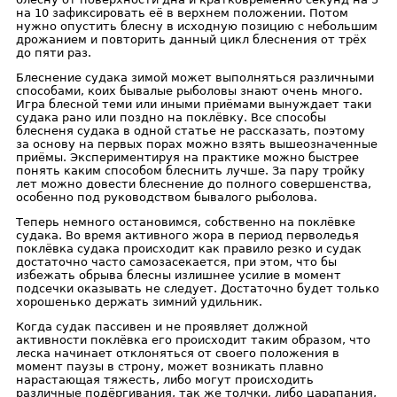
на 10 зафиксировать её в верхнем положении. Потом
нужно опустить блесну в исходную позицию с небольшим
дрожанием и повторить данный цикл блеснения от трёх
до пяти раз.
Блеснение судака зимой может выполняться различными
способами, коих бывалые рыболовы знают очень много.
Игра блесной теми или иными приёмами вынуждает таки
судака рано или поздно на поклёвку. Все способы
блесненя судака в одной статье не рассказать, поэтому
за основу на первых порах можно взять вышеозначенные
приёмы. Экспериментируя на практике можно быстрее
понять каким способом блеснить лучше. За пару тройку
лет можно довести блеснение до полного совершенства,
особенно под руководством бывалого рыболова.
Теперь немного остановимся, собственно на поклёвке
судака. Во время активного жора в период перволедья
поклёвка судака происходит как правило резко и судак
достаточно часто самозасекается, при этом, что бы
избежать обрыва блесны излишнее усилие в момент
подсечки оказывать не следует. Достаточно будет только
хорошенько держать зимний удильник.
Когда судак пассивен и не проявляет должной
активности поклёвка его происходит таким образом, что
леска начинает отклоняться от своего положения в
момент паузы в строну, может возникать плавно
нарастающая тяжесть, либо могут происходить
различные подёргивания, так же толчки, либо царапания,