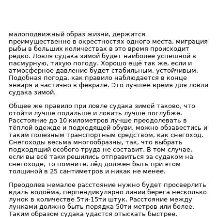
малоподвижный образ жизни, держится
преимущественно в окрестностях одного места, миграция
рыбы в больших количествах в это время происходит
редко. Ловля судака зимой будет наиболее успешной в
пасмурную, тихую погоду. Хорошо ещё так же, если и
атмосферное давление будет стабильным, устойчивым.
Подобная погода, как правило наблюдается в конце
января и частично в феврале. Это лучшее время для ловли
судака зимой.
Общее же правило при ловле судака зимой таково, что
отойти лучше подальше и ловить лучше поглубже.
Расстояние до 10 километров лучше преодолевать в
тёплой одежде и подходящей обуви, можно обзавестись и
таким полезным транспортным средством, как снегоход.
Снегоходы весьма многообразны, так, что выбрать
подходящий особого труда не составит. В том случае,
если вы всё таки решились отправиться за судаком на
снегоходе, то помните, лёд должен быть при этом
толщиной в 25 сантиметров и никак не менее.
Преодолев немалое расстояние нужно будет просверлить
вдаль водоёма, перпендикулярно линии берега несколько
лунок в количестве 5ти-15ти штук. Расстояние между
лунками должно быть порядка 50ти метров или более.
Таким образом судака удастся отыскать быстрее.