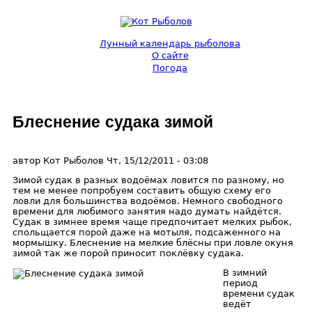
Перейти к основному содержанию
Лунный календарь рыболова
О сайте
Кот
Погода
Рыболов
Блеснение судака зимой
автор
Кот Рыболов
Чт, 15/12/2011
- 03:08
Зимой судак в разных водоёмах ловится по разному, но
тем не менее попробуем составить общую схему его
ловли для большинства водоёмов. Немного свободного
времени для любимого занятия надо думать найдётся.
Судак в зимнее время чаще предпочитает мелких рыбок,
спольщается порой даже на мотыля, подсаженного на
мормышку. Блеснение на мелкие блёсны при ловле окуня
зимой так же порой приносит поклёвку судака.
В зимний
период
времени судак
ведёт