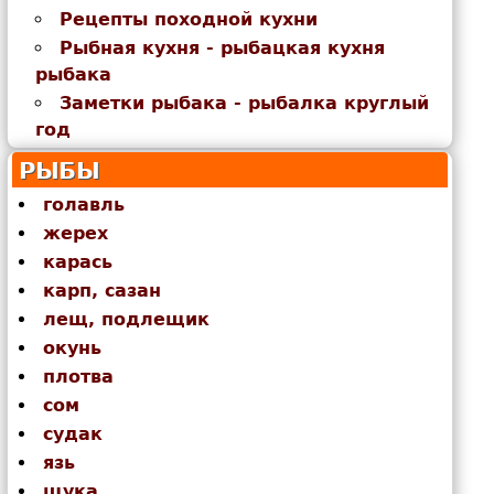
Рецепты походной кухни
Рыбная кухня - рыбацкая кухня
рыбака
Заметки рыбака - рыбалка круглый
год
РЫБЫ
голавль
жерех
карась
карп, сазан
лещ, подлещик
окунь
плотва
сом
судак
язь
щука