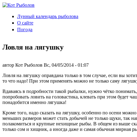
Перейти к основному содержанию
Лунный календарь рыболова
Кот
О сайте
Рыболов
Погода
Ловля на лягушку
автор
Кот Рыболов
Вс, 04/05/2014
- 01:07
Ловля на лягушку оправдана только в том случае, если вы хоти
то что надо! При этом применять можно не только саму лягушку
Вдаваясь в подробности такой рыбалки, нужно чётко понимать,
попробовать ловить на головастика, клевать при этом будет ча
понадобится именно лягушка!
Кроме того, надо сказать на лягушку, особенно по осени можн
меньших размеров может стать добычей не только щуки, так н
полакомиться и крупные нехищные рыбы. В общем из выше сказа
только сом и хищник, а иногда даже и самая обычная мирная ры