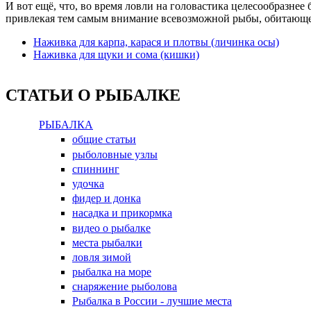
И вот ещё, что, во время ловли на головастика целесообразнее
привлекая тем самым внимание всевозможной рыбы, обитающей
Наживка для карпа, карася и плотвы (личинка осы)
Наживка для щуки и сома (кишки)
СТАТЬИ О РЫБАЛКЕ
РЫБАЛКА
общие статьи
рыболовные узлы
спиннинг
удочка
фидер и донка
насадка и прикормка
видео о рыбалке
места рыбалки
ловля зимой
рыбалка на море
снаряжение рыболова
Рыбалка в России - лучшие места