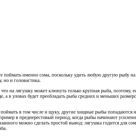
те поймать именно сома, поскольку удить любую другую рыбу на н
, но и головастика.
 что на лягушку может клюнуть только крупная рыба, поэтому, е
ще, а в уловах будет преобладать рыба средних и меньших разме
о поймать в том числе и щуку, другие хищные рыбы попадаются н
апример в преднерестовый период, когда рыбы начинают усиленн
нного можно сделать простой вывод: лягушка годится для сома и
ба.