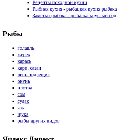
Рецепты походной кухни
Рыбная кухня - рыбацкая кухня рыбака
Заметки рыбака - рыбалка круглый год
Рыбы
голавль
жерех
карась
карп, сазан
лещ, подлещик
окунь
плотва
сом
судак
язь
щука
рыбы других видов
Яндекс Директ