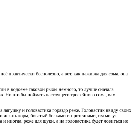
её практически бесполезно, а вот, как наживка для сома, она
сли в водоёме таковой рыбы немного, то лучше сначала
ров. Но что бы поймать настоящего трофейного сома, вам
а лягушку и головастика гораздо реже. Головастик ввиду своих
о искать корм, богатый белками и протеинами, им могут
 иногда, реже для щуки, а на головастика будет ловиться не