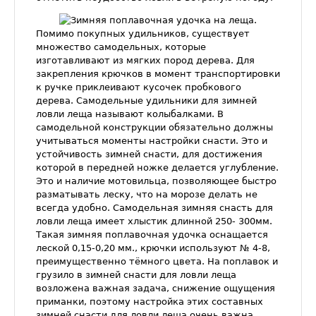
Помимо покупных удильников, существует
множество самодельных, которые
изготавливают из мягких пород дерева. Для
закрепления крючков в момент транспортировки
к ручке приклеивают кусочек пробкового
дерева. Самодельные удильники для зимней
ловли леща называют колыбалками. В
самодельной конструкции обязательно должны
учитываться моменты настройки снасти. Это и
устойчивость зимней снасти, для достижения
которой в передней ножке делается углубление.
Это и наличие мотовильца, позволяющее быстро
разматывать леску, что на морозе делать не
всегда удобно. Самодельная зимняя снасть для
ловли леща имеет хлыстик длинной 250- 300мм.
Такая зимняя поплавочная удочка оснащается
леской 0,15-0,20 мм., крючки используют № 4-8,
преимущественно тёмного цвета. На поплавок и
грузило в зимней снасти для ловли леща
возложена важная задача, снижение ощущения
приманки, поэтому настройка этих составных
зимней снасти для ловли леща очень важна.