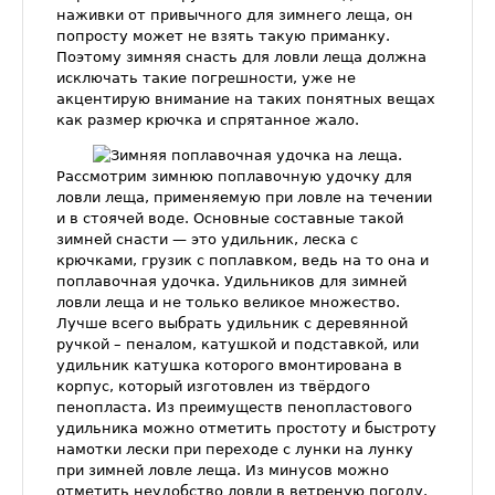
наживки от привычного для зимнего леща, он
попросту может не взять такую приманку.
Поэтому зимняя снасть для ловли леща должна
исключать такие погрешности, уже не
акцентирую внимание на таких понятных вещах
как размер крючка и спрятанное жало.
Рассмотрим зимнюю поплавочную удочку для
ловли леща, применяемую при ловле на течении
и в стоячей воде. Основные составные такой
зимней снасти — это удильник, леска с
крючками, грузик с поплавком, ведь на то она и
поплавочная удочка. Удильников для зимней
ловли леща и не только великое множество.
Лучше всего выбрать удильник с деревянной
ручкой – пеналом, катушкой и подставкой, или
удильник катушка которого вмонтирована в
корпус, который изготовлен из твёрдого
пенопласта. Из преимуществ пенопластового
удильника можно отметить простоту и быстроту
намотки лески при переходе с лунки на лунку
при зимней ловле леща. Из минусов можно
отметить неудобство ловли в ветреную погоду.