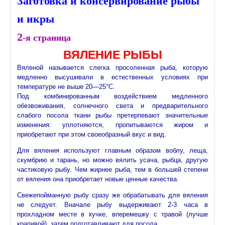
Заготовка и консервирование рыбы
и икры
2
-я cтраница
ВЯЛЕНИЕ РЫБЫ
Вяленой называется слегка просоленная рыба, которую
медленно высушивали в естественных условиях при
температуре не выше 20—25°С.
Под комбинированным воздействием медленного
обезвоживания, солнечного света и предварительного
слабого посола ткани рыбы претерпевают значительные
изменения: уплотняются, пропитываются жиром и
приобретают при этом своеобразный вкус и вид.
Для вяления используют главным образом воблу, леща,
скумбрию и тарань, но можно вялить усача, рыбца, другую
частиковую рыбу. Чем жирнее рыба, тем в большей степени
от вяления она приобретает новые ценные качества.
Свежепойманную рыбу сразу же обрабатывать для вяления
не следует. Вначале рыбу выдерживают 2-3 часа в
прохладном месте в кучке, вперемешку с травой (лучше
крапивой), затем подготавливают для посола.