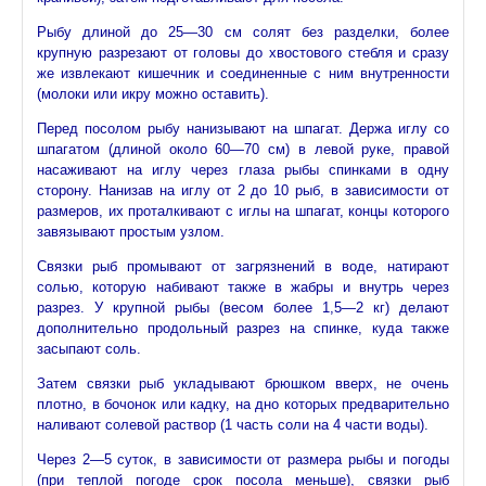
Рыбу длиной до 25—30 см солят без разделки, более
крупную разрезают от головы до хвостового стебля и сразу
же извлекают кишечник и соединенные с ним внутренности
(молоки или икру можно оставить).
Перед посолом рыбу нанизывают на шпагат. Держа иглу со
шпагатом (длиной около 60—70 см) в левой руке, правой
насаживают на иглу через глаза рыбы спинками в одну
сторону. Нанизав на иглу от 2 до 10 рыб, в зависимости от
размеров, их проталкивают с иглы на шпагат, концы которого
завязывают простым узлом.
Связки рыб промывают от загрязнений в воде, натирают
солью, которую набивают также в жабры и внутрь через
разрез. У крупной рыбы (весом более 1,5—2 кг) делают
дополнительно продольный разрез на спинке, куда также
засыпают соль.
Затем связки рыб укладывают брюшком вверх, не очень
плотно, в бочонок или кадку, на дно которых предварительно
наливают солевой раствор (1 часть соли на 4 части воды).
Через 2—5 суток, в зависимости от размера рыбы и погоды
(при теплой погоде срок посола меньше), связки рыб