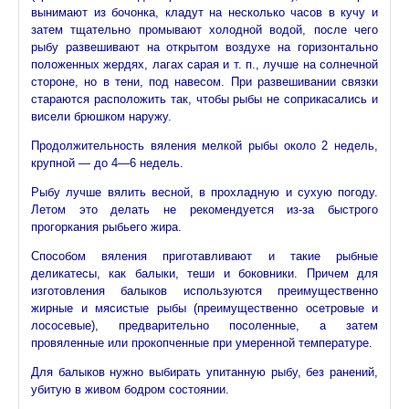
вынимают из бочонка, кладут на несколько часов в кучу и
затем тщательно промывают холодной водой, после чего
рыбу развешивают на открытом воздухе на горизонтально
положенных жердях, лагах сарая и т. п., лучше на солнечной
стороне, но в тени, под навесом. При развешивании связки
стараются расположить так, чтобы рыбы не соприкасались и
висели брюшком наружу.
Продолжительность вяления мелкой рыбы около 2 недель,
крупной — до 4—6 недель.
Рыбу лучше вялить весной, в прохладную и сухую погоду.
Летом это делать не рекомендуется из-за быстрого
прогоркания рыбьего жира.
Способом вяления приготавливают и такие рыбные
деликатесы, как балыки, теши и боковники. Причем для
изготовления балыков используются преимущественно
жирные и мясистые рыбы (преимущественно осетровые и
лососевые), предварительно посоленные, а затем
провяленные или прокопченные при умеренной температуре.
Для балыков нужно выбирать упитанную рыбу, без ранений,
убитую в живом бодром состоянии.