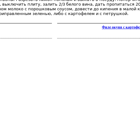
 выключить плиту, залить 2/3 белого вина, дать пропитаться 20
ром молоко с порошковым соусом, довести до кипения в малой 
приправленным зеленью, либо с картофелем и с петрушкой.
Филе окуня с картофе