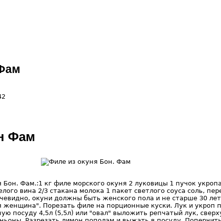
 Фам
42
н Фам
 Бон. Фам.:1 кг филе морского окуня 2 луковицы 1 пучок укропа
лого вина 2/3 стакана молока 1 пакет светлого соуса соль, пер
чевидно, окуни должны быть женского пола и не старше 30 лет,
 женщина". Порезать филе на порционные куски. Лук и укроп п
ю посуду 4,5л (5,5л) или "овал" выложить репчатый лук, сверх
ьоны. Разрезать лимон пополам и выжать в посуду. Поперчить