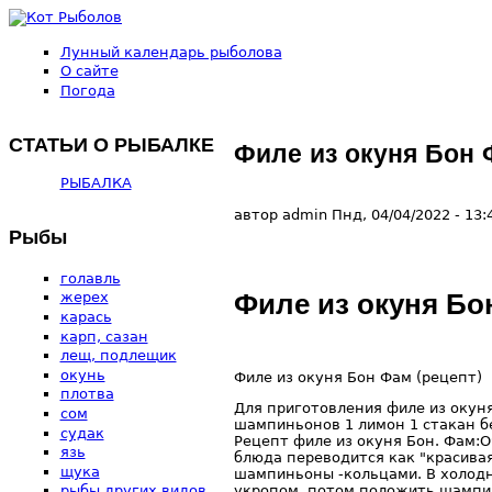
Перейти к основному содержанию
Лунный календарь рыболова
Кот
О сайте
Погода
Рыболов
СТАТЬИ О РЫБАЛКЕ
Филе из окуня Бон
РЫБАЛКА
автор
admin
Пнд, 04/04/2022
- 13:
Рыбы
голавль
Филе из окуня Бо
жерех
карась
карп, сазан
лещ, подлещик
окунь
Филе из окуня Бон Фам (рецепт)
плотва
Для приготовления филе из окуня
сом
шампиньонов 1 лимон 1 стакан бе
судак
Рецепт филе из окуня Бон. Фам:О
язь
блюда переводится как "красивая
щука
шампиньоны -кольцами. В холодну
укропом, потом положить шампин
рыбы других видов