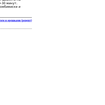
-30 минут.
комбимиске и
лем и орешками (рецепт)