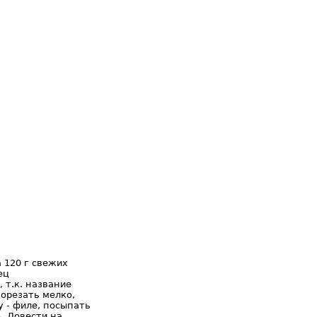
 120 г свежих
ец
 т.к. название
орезать мелко,
у - филе, посыпать
. Довести на