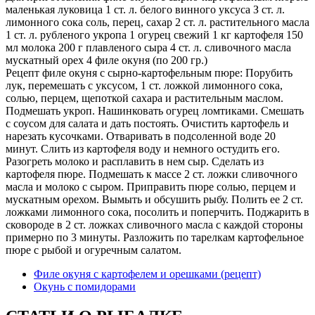
маленькая луковица 1 ст. л. белого винного уксуса З ст. л.
лимонного сока соль, перец, сахар 2 ст. л. растительного масла
1 ст. л. рубленого укропа 1 огурец свежий 1 кг картофеля 150
мл молока 200 г плавленого сыра 4 ст. л. сливочного масла
мускатный орех 4 филе окуня (по 200 гр.)
Рецепт филе окуня с сырно-картофельным пюре: Порубить
лук, перемешать с уксусом, 1 ст. ложкой лимонного сока,
солью, перцем, щепоткой сахара и растительным маслом.
Подмешать укроп. Нашинковать огурец ломтиками. Смешать
с соусом для салата и дать постоять. Очистить картофель и
нарезать кусочками. Отваривать в подсоленной воде 20
минут. Слить из картофеля воду и немного остудить его.
Разогреть молоко и расплавить в нем сыр. Сделать из
картофеля пюре. Подмешать к массе 2 ст. ложки сливочного
масла и молоко с сыром. Приправить пюре солью, перцем и
мускатным орехом. Вымыть и обсушить рыбу. Полить ее 2 ст.
ложками лимонного сока, посолить и поперчить. Поджарить в
сковороде в 2 ст. ложках сливочного масла с каждой стороны
примерно по 3 минуты. Разложить по тарелкам картофельное
пюре с рыбой и огуречным салатом.
Филе окуня с картофелем и орешками (рецепт)
Окунь с помидорами