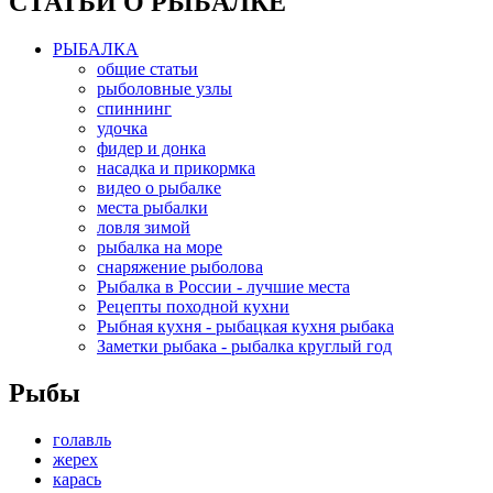
СТАТЬИ О РЫБАЛКЕ
РЫБАЛКА
общие статьи
рыболовные узлы
спиннинг
удочка
фидер и донка
насадка и прикормка
видео о рыбалке
места рыбалки
ловля зимой
рыбалка на море
снаряжение рыболова
Рыбалка в России - лучшие места
Рецепты походной кухни
Рыбная кухня - рыбацкая кухня рыбака
Заметки рыбака - рыбалка круглый год
Рыбы
голавль
жерех
карась