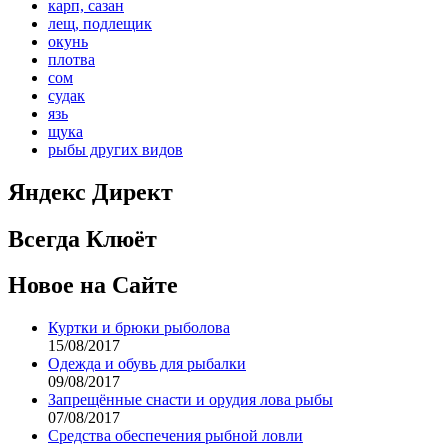
карп, сазан
лещ, подлещик
окунь
плотва
сом
судак
язь
щука
рыбы других видов
Яндекс Директ
Всегда Клюёт
Новое на Сайте
Куртки и брюки рыболова
15/08/2017
Одежда и обувь для рыбалки
09/08/2017
Запрещённые снасти и орудия лова рыбы
07/08/2017
Средства обеспечения рыбной ловли