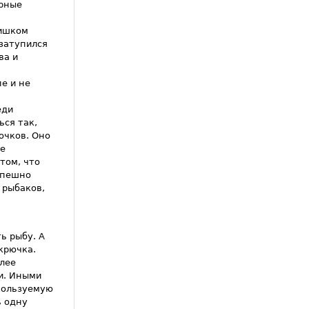
ерные
лишком
 затупился
ва и
е и не
еди
ься так,
ючков. Оно
ое
том, что
спешно
 рыбаков,
ь рыбу. А
крючка.
лее
и. Иными
спользуемую
ь одну