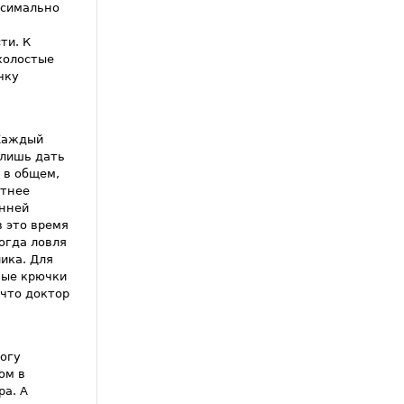
ксимально
ти. К
холостые
чку
 Каждый
 лишь дать
 в общем,
етнее
анней
в это время
когда ловля
ика. Для
ные крючки
 что доктор
огу
ом в
ра. А