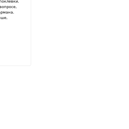
поклевки.
вопросе,
армана.
чше,