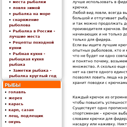
места рыбалки
лучше использовать в фид
крючки.
ловля зимой
Любой вид ловли, всегда в
рыбалка на море
большой и отпугивает рыбу,
снаряжение
и так можно продолжать до
рыболова
производителя крючков. Ве
Рыбалка в России -
начинающих и не только д
лучшие места
только для фидера.
Рецепты походной
Если вы ищите лучшие крюч
кухни
опытных рыболовов, кто и 
Рыбная кухня -
что не будет ни одно совп
рыбацкая кухня
и понятно почему, возьмем
рыбака
множество. А сколько еще 
Заметки рыбака -
нет на свете одного единс
рыбалка круглый год
позволял ловить леща на р
хранит поводки с крючками
РЫБЫ
голавль
Каждый крючок из огромней
жерех
чтобы повысить успешност
карась
Существует одно прописно
карп, сазан
спортсменам – крючок выби
лещ, подлещик
словами крючки для фидера
окунь
насадку или наживку. Никт