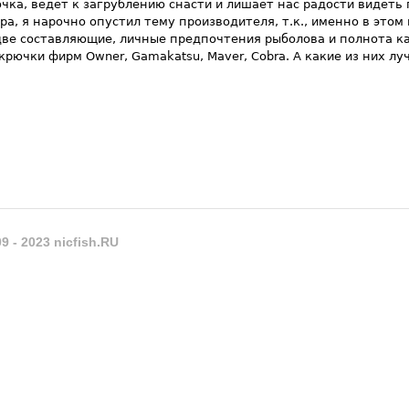
ка, ведет к загрублению снасти и лишает нас радости видеть 
а, я нарочно опустил тему производителя, т.к., именно в этом 
две составляющие, личные предпочтения рыболова и полнота к
рючки фирм Owner, Gamakatsu, Maver, Cobra. А какие из них лу
9 - 2023 nicfish.RU