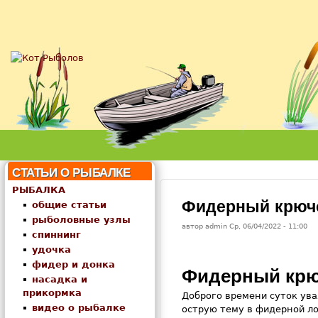
Кот
Рыболов
СТАТЬИ О РЫБАЛКЕ
РЫБАЛКА
Фидерный крюч
общие статьи
рыболовные узлы
автор
admin
Ср, 06/04/2022
- 11:00
спиннинг
удочка
фидер и донка
Фидерный крю
насадка и
прикормка
Доброго времени суток ува
видео о рыбалке
острую тему в фидерной ло