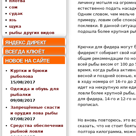
плотва
личинку мотыля на огромны
сом
естественно подать насадк
судак
Одним словом, чем мельче 
язь
примеру, ловим себе споко
поклевки. В данной ситуац
щука
подошла более крупная рыб
рыбы других видов
ЯНДЕКС ДИРЕКТ
Крючки для фидера могут 
ВСЕГДА КЛЮЁТ
фидерист собирает свой на
общие рекомендации по ном
НОВОЕ НА САЙТЕ
всей рыбы весом от 100 до 
время, когда рыбка активн
Куртки и брюки
весной и поздней осенью, 
рыболова
в ходу номера от 16-го до 
15/08/2017
идет на некрупную или еди
Одежда и обувь для
ловли более крупной рыбы,
рыбалки
для фидера, 14-го и 12-го н
09/08/2017
прописал.
Запрещённые снасти
и орудия лова рыбы
07/08/2017
Но вновь повторюсь, это в
Средства обеспечения
сказать, что не стоит боят
рыбной ловли
полтора килограмма, можно