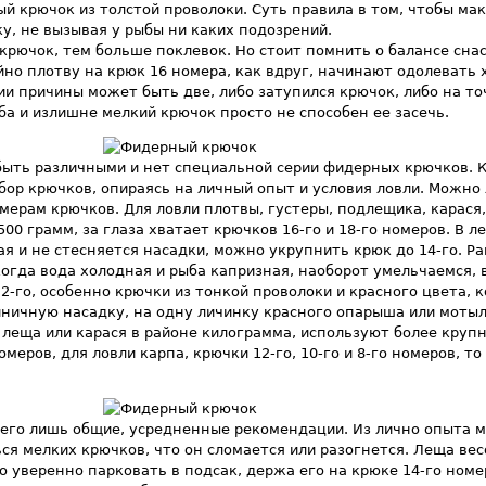
й крючок из толстой проволоки. Суть правила в том, чтобы ма
у, не вызывая у рыбы ни каких подозрений.
крючок, тем больше поклевок. Но стоит помнить о балансе снас
йно плотву на крюк 16 номера, как вдруг, начинают одолевать 
ии причины может быть две, либо затупился крючок, либо на то
а и излишне мелкий крючок просто не способен ее засечь.
быть различными и нет специальной серии фидерных крючков.
бор крючков, опираясь на личный опыт и условия ловли. Можно
ерам крючков. Для ловли плотвы, густеры, подлещика, карася,
500 грамм, за глаза хватает крючков 16-го и 18-го номеров. В л
ая и не стесняется насадки, можно укрупнить крюк до 14-го. Р
когда вода холодная и рыба капризная, наоборот умельчаемся, 
22-го, особенно крючки из тонкой проволоки и красного цвета, 
ничную насадку, на одну личинку красного опарыша или мотыл
 леща или карася в районе килограмма, используют более круп
омеров, для ловли карпа, крючки 12-го, 10-го и 8-го номеров, то
сего лишь общие, усредненные рекомендации. Из лично опыта м
ься мелких крючков, что он сломается или разогнется. Леща вес
 уверенно парковать в подсак, держа его на крюке 14-го номе