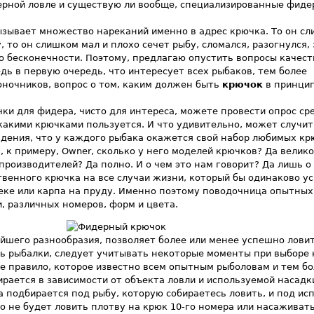
ерной ловле и существую ли вообще, специализированные фид
ызывает множество нареканий именно в адрес крючка. То он с
 то он слишком мал и плохо сечет рыбу, сломался, разогнулся,
 бесконечности. Поэтому, предлагаю опустить вопросы качест
дь в первую очередь, что интересует всех рыбаков, тем более
оночников, вопрос о том, каким должен быть
крючок
в принцип
ки для фидера, чисто для интереса, можете провести опрос ср
какими крючками пользуется. И что удивительно, может случит
адения, что у каждого рыбака окажется свой набор любимых кр
, к примеру, Owner, сколько у него моделей крючков? Да велик
производителей? Да полно. И о чем это нам говорит? Да лишь о 
твенного крючка на все случаи жизни, который бы одинаково у
еке или карпа на пруду. Именно поэтому поводочница опытных
, различных номеров, форм и цвета.
шего разнообразия, позволяет более или менее успешно ловит
ь рыбалки, следует учитывать некоторые моменты при выборе 
е правило, которое известно всем опытным рыболовам и тем бо
рается в зависимости от объекта ловли и используемой насадк
 подбирается под рыбу, которую собираетесь ловить, и под и
о не будет ловить плотву на крюк 10-го номера или насаживат