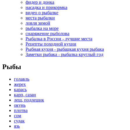
фидер и донка
насадка и прикормка
видео о рыбалке
места рыбалки
ловля зимой
рыбалка на море
снаряжение рыболова
Рыбалка в России - лучшие места
Рецепты походной кухни
Рыбная кухня - рыбацкая кухня рыбака
Заметки рыбака - рыбалка круглый год
Рыбы
голавль
жерех
карась
карп, сазан
лещ, подлещик
окунь
плотва
сом
судак
язь