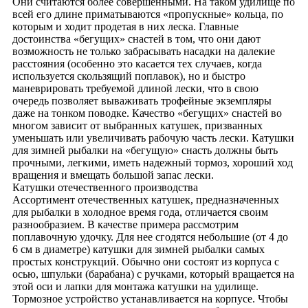
Они считаются более совершенными. На таком удилище по
всей его длине приматываются «пропускные» кольца, по
которым и ходит продетая в них леска. Главные
достоинства «бегущих» снастей в том, что они дают
возможность не только забрасывать насадки на далекие
расстояния (особенно это касается тех случаев, когда
используется скользящий поплавок), но и быстро
маневрировать требуемой длиной лески, что в свою
очередь позволяет вываживать трофейные экземпляры
даже на тонком поводке. Качество «бегущих» снастей во
многом зависит от выбранных катушек, призванных
уменьшать или увеличивать рабочую часть лески. Катушки
для зимней рыбалки на «бегущую» снасть должны быть
прочными, легкими, иметь надежный тормоз, хороший ход
вращения и вмещать большой запас лески.
Катушки отечественного производства
Ассортимент отечественных катушек, предназначенных
для рыбалки в холодное время года, отличается своим
разнообразием. В качестве примера рассмотрим
поплавочную удочку. Для нее сгодятся небольшие (от 4 до
6 см в диаметре) катушки для зимней рыбалки самых
простых конструкций. Обычно они состоят из корпуса с
осью, шпульки (барабана) с ручками, который вращается на
этой оси и лапки для монтажа катушки на удилище.
Тормозное устройство устанавливается на корпусе. Чтобы