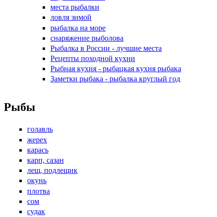
места рыбалки
ловля зимой
рыбалка на море
снаряжение рыболова
Рыбалка в России - лучшие места
Рецепты походной кухни
Рыбная кухня - рыбацкая кухня рыбака
Заметки рыбака - рыбалка круглый год
Рыбы
голавль
жерех
карась
карп, сазан
лещ, подлещик
окунь
плотва
сом
судак