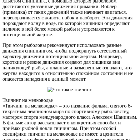
хлыстом спиннинга, с помощью которых рыболовом
достигаются указанные движения приманки. Воблер
(приманка) от таких движений также начинает двигаться,
переворачивается с живота набок и наоборот. Эти движения
порождают волну в воде, по которой хищники определяют
наличие в ней более мелкой рыбы и устремляются к
потенциальной жертве.
При этом рыболовы рекомендуют использовать разные
движения спиннингом, чтобы подчеркнуть естественный
характер движений потенциальной жертвы. Например,
короткие и резкие движения создают для хищника вид
паникующей рыбы, а плавные и размеренные означают, что
жертва находится в относительно спокойном состоянии и не
опасается нападения в данный момент.
Твичинг на мелководье
«Твичинг на мелководье» – это название фильма, снятого 6-
тикратным чемпионом мира по спортивному рыболовству,
мастером спорта международного класса Алексеем Шаниным.
В фильме автор рассказывает о конкретных способах и
приёмах рыбной ловли твичингом. При этом особой
специфики твичинг на мелководье не имеет, а ценители
отмечают, что фильм имеет своей целью преимущественно