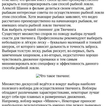
раскрыть и популяризировать сам способ рыбной ловли.
Алексей Шанин в фильме делиться своим опытом, даёт
рыбакам интересные советы по осуществлению рыбной ловли
этим способом. Хотя знающие рыбаки заявляют, что видео
рассчитано преимущественно на начинающих рыбаков, не
имевших опыта рыбной ловли твичингом.
Как выбрать лучший спиннинг для Твичинга
Существует множество споров по поводу выбора лучшей
снасти для твичинга. Профессионалы рекомендуют выбирать
небольшую и лёгкую леску – буквально маленький и тонкий
шнурок, от которого зависит дальность и точность заброса.
Выбирая толстую леску, рыбак рискует, во-первых, быть
замеченным хищником, а во-вторых, недостаточно хорошо
чувствовать движение приманки и тем самым
минимизировать всю специфику и эффективность данного
способа рыбной ловли.
Множество дискуссий ведётся и вокруг выбора наиболее
полезного воблера для осуществления твичинга. Воблеры
обладают различными характеристиками, некоторые лучше
ведут себя при плавных и размеренных движениях.
Например, воблер марки «Minnow», Некоторые приносят
наибольшую результативность именно при резких рывковых