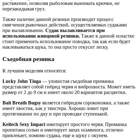
растяжение, позволяя рыболовам вынимать крючки, не
перезакидывая груз.
Также наличие данной резинки производит процесс
смягчения рывочных действий, осуществляемых судаками
при вылавливании.
Судак вылавливается при
использовании живцовой резинки.
Также в данной оснастке
стоит применить использование поводка, так как если будет
наклевываться щука, то она просто откусит леску.
Съедобная резинка
К лучшим моделям относятся:
Lucky John Tioga
— уловистая съедобная приманка
представляет собой гибрид червя и виброхвоста. Может иметь
размер от 2 до 9 см и имеет около 20 вариантов расцветки.
Bait Breath Bugsy
является гибридом сороконожки, а также
имеет хвостик, как у твистера. Хорошо ловит при
протягивании по дну и при проводке ступенькой.
Keitech Sexy Impact
имитирует простого червя. Приманка
пропитана солью и имитирует запах осьминога, отлично
привлекает, помимо судака, еще и щуку с окунем.