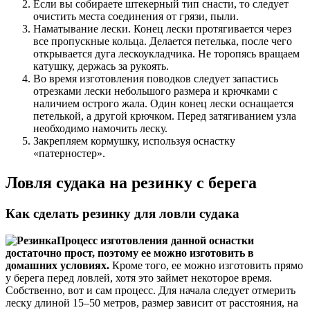
Если вы собираете штекерный тип снасти, то следует
очистить места соединения от грязи, пыли.
Наматывание лески. Конец лески протягивается через
все пропускные кольца. Делается петелька, после чего
открывается дуга лескоукладчика. Не торопясь вращаем
катушку, держась за рукоять.
Во время изготовления поводков следует запастись
отрезками лески небольшого размера и крючками с
наличием острого жала. Один конец лески оснащается
петелькой, а другой крючком. Перед затягиванием узла
необходимо намочить леску.
Закрепляем кормушку, используя оснастку
«патерностер».
Ловля судака на резинку с берега
Как сделать резинку для ловли судака
Процесс изготовления данной оснастки
достаточно прост, поэтому ее можно изготовить в
домашних условиях.
Кроме того, ее можно изготовить прямо
у берега перед ловлей, хотя это займет некоторое время.
Собственно, вот и сам процесс. Для начала следует отмерить
леску длиной 15–50 метров, размер зависит от расстояния, на