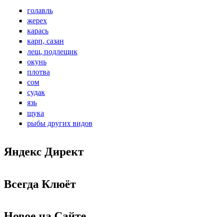
голавль
жерех
карась
карп, сазан
лещ, подлещик
окунь
плотва
сом
судак
язь
щука
рыбы других видов
Яндекс Директ
Всегда Клюёт
Новое на Сайте