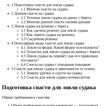
1
Подготовка снасти для ловли судака
1.1
Монтаж снасти на судака
2
Донная снасть на судака
2.1
Техника ловли судака на донку с берега
2.2
Монтаж донной снасти своими руками
3
Ловля судака на резинку с берега
3.1
Как сделать резинку для ловли судака
3.2
Как ловить судака на резинку
3.3
Съедобная резинка
4
Популярные виды снасти для ловли судака
4.1
Ловля на фидер. Какой фидер использовать?
4.2
Оснастка для ловли судака на живца с берега
4.3
Ловля судака на перемёт: как его правильно
поставить?
4.4
Снасть на судака с отводным поводком
5
Снасти для ловли судака в зависимости от сезона
5.1
Зимние удочки и снасти на судака
5.2
Снасти для ловли судака осенью/летом
Подготовка снасти для ловли судака
Общие требования к снастям:
Общее требование ко всем элементам — достаточная