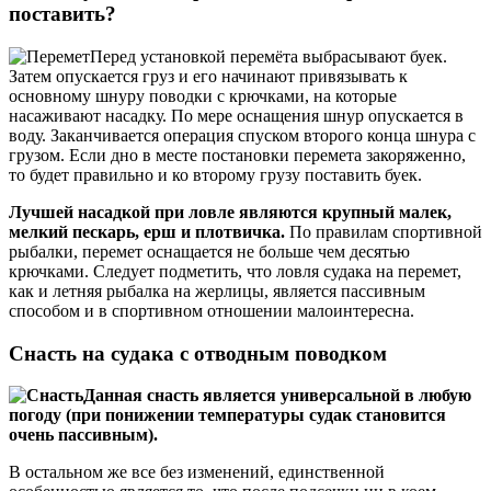
поставить?
Перед установкой перемёта выбрасывают буек.
Затем опускается груз и его начинают привязывать к
основному шнуру поводки с крючками, на которые
насаживают насадку. По мере оснащения шнур опускается в
воду. Заканчивается операция спуском второго конца шнура с
грузом. Если дно в месте постановки перемета закоряженно,
то будет правильно и ко второму грузу поставить буек.
Лучшей насадкой при ловле являются крупный малек,
мелкий пескарь, ерш и плотвичка.
По правилам спортивной
рыбалки, перемет оснащается не больше чем десятью
крючками. Следует подметить, что ловля судака на перемет,
как и летняя рыбалка на жерлицы, является пассивным
способом и в спортивном отношении малоинтересна.
Снасть на судака с отводным поводком
Данная снасть является универсальной в любую
погоду (при понижении температуры судак становится
очень пассивным).
В остальном же все без изменений, единственной