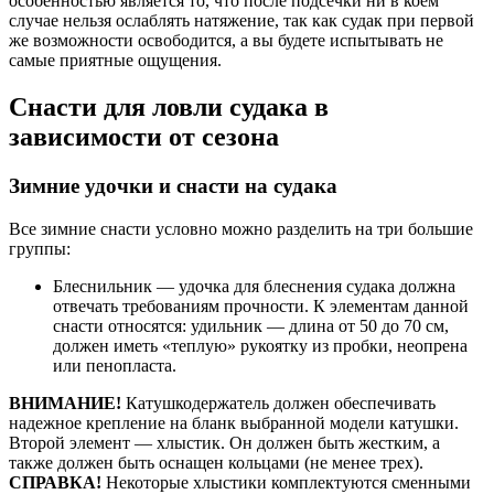
особенностью является то, что после подсечки ни в коем
случае нельзя ослаблять натяжение, так как судак при первой
же возможности освободится, а вы будете испытывать не
самые приятные ощущения.
Снасти для ловли судака в
зависимости от сезона
Зимние удочки и снасти на судака
Все зимние снасти условно можно разделить на три большие
группы:
Блеснильник — удочка для блеснения судака должна
отвечать требованиям прочности. К элементам данной
снасти относятся: удильник — длина от 50 до 70 см,
должен иметь «теплую» рукоятку из пробки, неопрена
или пенопласта.
ВНИМАНИЕ!
Катушкодержатель должен обеспечивать
надежное крепление на бланк выбранной модели катушки.
Второй элемент — хлыстик. Он должен быть жестким, а
также должен быть оснащен кольцами (не менее трех).
СПРАВКА!
Некоторые хлыстики комплектуются сменными