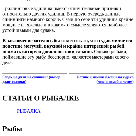
Троллинговые удилища имеют отличительные признаки
относительно других удилищ. В первую очередь данные
спиннинги намного короче. Сами по себе эти удилища крайне
мощные и тяжелые и в каком-то смысле являются наиболее
устойчивыми для судака.
В заключение хотелось бы отметить то, что судак является
поистине могучей, вкусной и крайне интересной рыбой,
поймать которую довольно-таки сложно.
Однако рыбаки,
поймавшие эту рыбу, бесспорно, являются мастерами своего
дела.
Судак на джиг на спиннинг (выбор
Летние и зимние блёсны на судака
джиг-головки)
(ловля зимой и летом)
СТАТЬИ О РЫБАЛКЕ
РЫБАЛКА
Рыбы