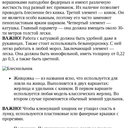
вершинками наподобие фидерных и имеют различную
жесткость под разный вес приманок. Их наличие позволяет
проводить блеснение без кивка. Третий элемент — кивок. Он
не является особо важным, поэтому его часто заменяют
пенопластовым ярким шариком. Четвертый элемент —
катушка. Главный параметр — она должна вмещать около 30-
ти метров толстой лески.
ВАЖНО!
Работа с катушкой должна быть удобной даже в
рукавицах. Также стоит использовать безынерционку. С ней
легко работать в любой мороз. Заключающий элемент —
леска. Она должна быть монофильной, иметь толщину от 0,22
до 0,3, а также быть цветной.
Живцовка — из названия ясно, что используется для
ловли на живца. Выполняется в двух вариантах:
жерлица и удильник с кивком. В первом варианте
используется любая модель классических жерлиц. Во
втором случае применяется обычный зимний удильник.
ВАЖНО!
Чтобы клюнувший хищник не утащил снасть в
лунку, используются пластиковые или фанерные крышки с
прорезями.