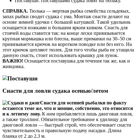
Поставуши. Поставушами судака ловят на тюльку.
СПРАВКА.
Тюлька — мертвая рыбка семейства сельдевых,
запах рыбки сводит судака с ума. Монтаж снасти делают на
основе зимней удочки с большой катушкой. Такой удильник
оснащается ножками и большим ярким кивком. Снасть для
стоячей воды ставится так: на конце лески привязывается
крупная мормышка или блесна, выше приманки на 30–50 см
привязывается крючок на коротком поводке или без него. На
этот крючок цепляют тюлек. Для того чтобы рыба не утащила
данную снасть, стоит использовать крышку для лунок.
ВАЖНО!
Оснащается поставушка для течения так же, как и
живцовка.
Снасти для ловли судака осенью/летом
Снасти для осенней рыбалки по факту
остаются теме же, что и зимние, собственно, это относится
и к летнему лову.
К ним прибавляется лишь джиговая ловля,
а также троллинг. Обязательное требование к удилищу для
джиговой ловли — быстрый строй, что обеспечивает снасти
чувствительность и правильную подачу насадки. Длина
бланка от 2 до 2,3 м.