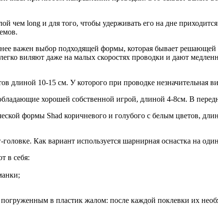
й чем long и для того, чтобы удерживать его на дне приходится
емов.
енее важен выбор подходящей формы, которая бывает решающей д
 легко виляют даже на малых скоростях проводки и дают медле
ов длиной 10-15 см. У которого при проводке незначительная в
бладающие хорошей собственной игрой, длиной 4-8см. В передн
еской формы Shad коричневого и голубого с белым цветов, длин
-головке. Как вариант используется шарнирная оснастка на оди
т в себя:
манки;
 с погруженным в пластик жалом: после каждой поклевки их необ