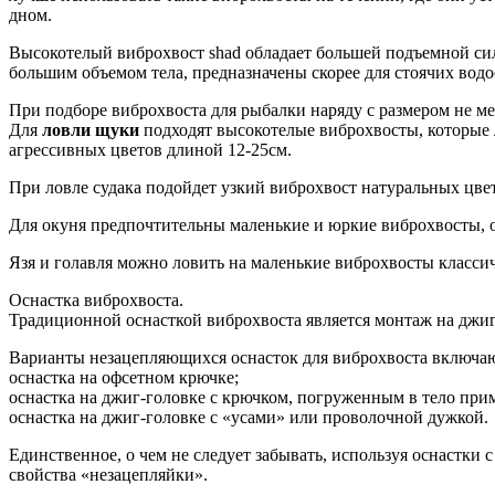
дном.
Высокотелый виброхвост shad обладает большей подъемной сило
большим объемом тела, предназначены скорее для стоячих водо
При подборе виброхвоста для рыбалки наряду с размером не м
Для
ловли щуки
подходят высокотелые виброхвосты, которые
агрессивных цветов длиной 12-25см.
При ловле судака подойдет узкий виброхвост натуральных цвет
Для окуня предпочтительны маленькие и юркие виброхвосты, о
Язя и голавля можно ловить на маленькие виброхвосты классич
Оснастка виброхвоста.
Традиционной оснасткой виброхвоста является монтаж на джиг
Варианты незацепляющихся оснасток для виброхвоста включаю
оснастка на офсетном крючке;
оснастка на джиг-головке с крючком, погруженным в тело при
оснастка на джиг-головке с «усами» или проволочной дужкой.
Единственное, о чем не следует забывать, используя оснастки
свойства «незацепляйки».