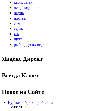
карп, сазан
лещ, подлещик
окунь
плотва
сом
судак
язь
щука
рыбы других видов
Яндекс Директ
Всегда Клюёт
Новое на Сайте
Куртки и брюки рыболова
15/08/2017