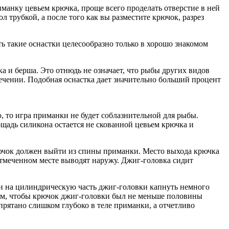
манку цевьем крючка, проще всего проделать отверстие в ней
 трубкой, а после того как вы разместите крючок, разрез
ь такие оснастки целесообразно только в хорошо знакомом
 и берша. Это отнюдь не означает, что рыбы других видов
чении. Подобная оснастка дает значительно больший процент
 то игра приманки не будет соблазнительной для рыбы.
ощадь силикона остается не скованной цевьем крючка и
рючок должен выйти из спины приманки. Место выхода крючка
отмеченном месте выводят наружу. Джиг-головка сидит
ии на цилиндрическую часть джиг-головки капнуть немного
тем, чтобы крючок джиг-головки был не меньше половины
прятано слишком глубоко в теле приманки, а отчетливо