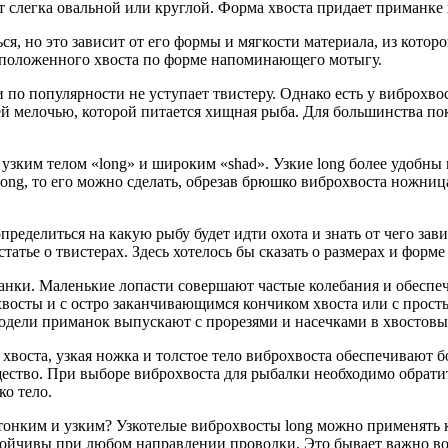
 слегка овальной или круглой. Форма хвоста придает приманке х
я, но это зависит от его формы и мягкости материала, из которо
расположенного хвоста по форме напоминающего мотыгу.
по популярности не уступает твистеру. Однако есть у виброхво
ьей мелочью, которой питается хищная рыба. Для большинства 
узким телом «long» и широким «shad». Узкие long более удобны 
 long, то его можно сделать, обрезав брюшко виброхвоста ножниц
ределиться на какую рыбу будет идти охота и знать от чего за
татье о твистерах. Здесь хотелось бы сказать о размерах и форме
иманки. Маленькие лопасти совершают частые колебания и обесп
восты и с остро заканчивающимся кончиком хвоста или с прост
одели приманок выпускают с прорезями и насечками в хвостовы
воста, узкая ножка и толстое тело виброхвоста обеспечивают б
ство. При выборе виброхвоста для рыбалки необходимо обратить
о тело.
нким и узким? Узкотелые виброхвосты long можно применять как 
стойчивы при любом направлении проводки. Это бывает важно во