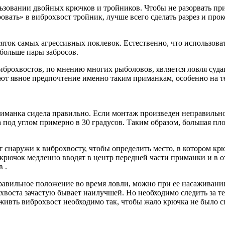
зовании двойных крючков и тройников. Чтобы не разорвать при
ать» в виброхвост тройник, лучше всего сделать разрез и прокол
ок самых агрессивных поклевок. Естественно, что использоват
больше пары забросов.
рохвостов, по мнению многих рыболовов, является ловля судака
т явное предпочтение именно таким приманкам, особенно на те
риманка сидела правильно. Если монтаж произведен неправильно,
а под углом примерно в 30 градусов. Таким образом, большая пл
 снаружи к виброхвосту, чтобы определить место, в котором к
 крючок медленно вводят в центр передней части приманки и в 
 .
правильное положение во время ловли, можно при ее насаживан
хвоста зачастую бывает наилучшей. Но необходимо следить за 
живть виброхвост необходимо так, чтобы жало крючка не было с