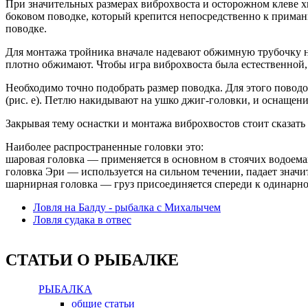
При значительных размерах виброхвоста и осторожном клеве х
боковом поводке, который крепится непосредственно к приман
поводке.
Для монтажа тройника вначале надевают обжимную трубочку на 
плотно обжимают. Чтобы игра виброхвоста была естественной,
Необходимо точно подобрать размер поводка. Для этого повод
(рис. e). Петлю накидывают на ушко джиг-головки, и оснащени
Закрывая тему оснастки и монтажа виброхвостов стоит сказать
Наиболее распространенные головки это:
шаровая головка — применяется в основном в стоячих водоемах
головка Эри — используется на сильном течении, падает значит
шарнирная головка — груз присоединяется спереди к одинарно
Ловля на Балду - рыбалка с Михалычем
Ловля судака в отвес
СТАТЬИ О РЫБАЛКЕ
РЫБАЛКА
общие статьи