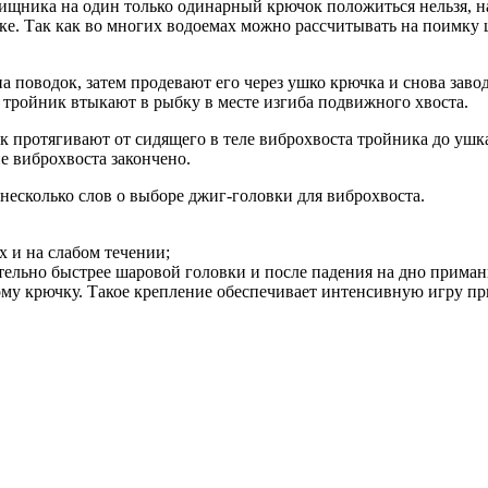
ищника на один только одинарный крючок положиться нельзя, н
ке. Так как во многих водоемах можно рассчитывать на поимку 
поводок, затем продевают его через ушко крючка и снова заводя
 тройник втыкают в рыбку в месте изгиба подвижного хвоста.
ок протягивают от сидящего в теле виброхвоста тройника до уш
е виброхвоста закончено.
 несколько слов о выборе джиг-головки для виброхвоста.
 и на слабом течении;
ельно быстрее шаровой головки и после падения на дно приманка
му крючку. Такое крепление обеспечивает интенсивную игру пр