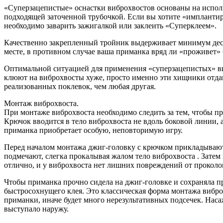
«Суперзацепистые» оснастки виброхвостов основаны на исполь
подходящей заточенной трубочкой. Если вы хотите «имплантиров
необходимо заварить зажигалкой или заклеить «Суперклеем».
Качественно закрепленный тройник выдерживает минимум десят
месте, в противном случае ваша приманка вряд ли «проживет» 
Оптимальной ситуацией для применения «суперзацепистых» виб
клюют на виброхвосты хуже, просто именно эти хищники отдаю
реализованных поклевок, чем любая другая.
Монтаж виброхвоста.
При монтаже виброхвоста необходимо следить за тем, чтобы п
Крючок вводится в тело виброхвоста не вдоль боковой линии, 
приманка приобретает особую, неповторимую игру.
Перед началом монтажа джиг-головку с крючком прикладывают
подмечают, слегка прокалывая жалом тело виброхвоста . Затем
отлично, и у виброхвоста нет лишних повреждений от проколов
Чтобы приманка прочно сидела на джиг-головке и сохраняла 
быстросохнущего клея. Это классическая форма монтажа вибро
приманки, иначе будет много нерезультативных подсечек. Наса
выступало наружу.