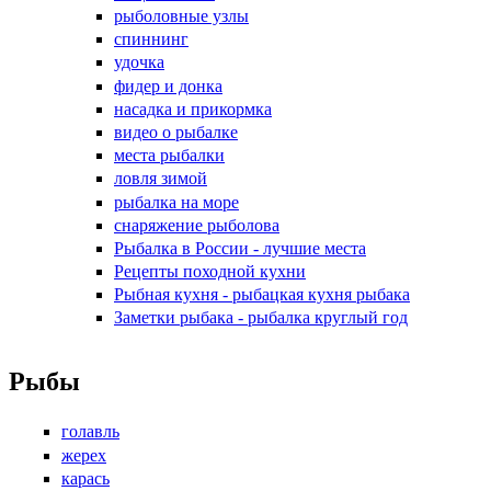
рыболовные узлы
спиннинг
удочка
фидер и донка
насадка и прикормка
видео о рыбалке
места рыбалки
ловля зимой
рыбалка на море
снаряжение рыболова
Рыбалка в России - лучшие места
Рецепты походной кухни
Рыбная кухня - рыбацкая кухня рыбака
Заметки рыбака - рыбалка круглый год
Рыбы
голавль
жерех
карась