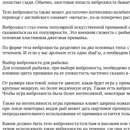
лопастью сзади. Обычно, хвостовая лопасть виброхвоста бывает
Тело виброхвоста также может достаточно интенсивно колебатьс
переводе с английского означает «мотыга», из-за поперечно 
Виброхвост стал очень популярной искусственной приманкой и 
сказываться на их популярности. Это внешняя схожесть с рыб
основная пластиковая джиговая приманка.
По форме тела виброхвосты разделяют на два основных типа: с 
течением. И если у вас арсенале есть одни shad’ы, а необходим
Выбор виброхвоста для рыбалки.
Для успешной рыбалки, при выборе виброхвоста, необходимо оп
влиянии цвета приманки на ее уловистость частично сказано в с
От размера хвостовой лопасти зависит, какая будет игра у пр
крупные мощную, но более медленную игру. Также есть виброх
Чтобы игра виброхвоста была более интенсивной, некоторые м
Также на интенсивность игры приманки влияет ширина ножки х
при ловле некоторых видов рыб может дать ощутимое преимуще
непродолжительного использования от приманки остается тольк
Каким должно быть тело виброхвоста:толстым и высоким или то
лучше использовать такие виброхвосты на течении, где они у