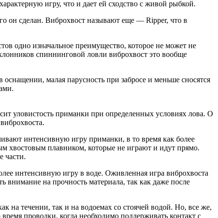
арактерную игру, что и дает ей сходство с живой рыбкой.
го он сделан. Виброхвост называют еще — Ripper, что в
стов одно изначальное преимущество, которое не может не
поклонников спиннинговой ловли виброхвост это вообще
в оснащении, малая парусность при забросе и меньше сносятся
ами.
висит уловистость приманки при определенных условиях лова. О
 виброхвоста.
ечивают интенсивную игру приманки, в то время как более
ым хвостовым плавником, которые не играют и идут прямо.
е части.
олее интенсивную игру в воде. Оживленная игра виброхвоста
 внимание на прочность материала, так как даже после
на течении, так и на водоемах со стоячей водой. Но, все же,
 время проводки, когда необходимо поддерживать контакт с