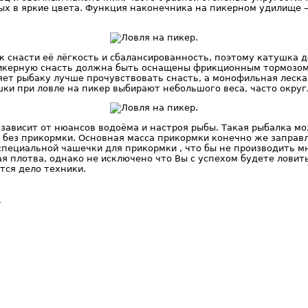
х в яркие цвета. Функция наконечника на пикерном удилище –
к снасти её лёгкость и сбалансированность, поэтому катушка 
 пикерную снасть должна быть оснащены фрикционным тормозо
яет рыбаку лучше прочувствовать снасть, а монофильная леска
ушки при ловле на пикер выбирают небольшого веса, часто окру
ё зависит от нюансов водоёма и настроя рыбы. Такая рыбалка 
ь без прикормки. Основная масса прикормки конечно же заправ
пециальной чашечки для прикормки , что бы не производить мн
 плотва, однако не исключено что Вы с успехом будете ловить
тся дело техники.
)