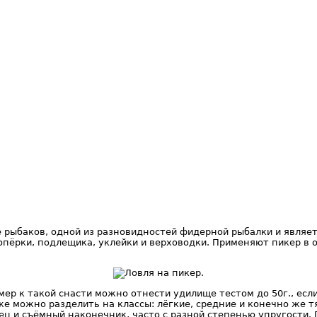
 рыбаков, одной из разновидностей фидерной рыбалки и являет
опёрки, подлещика, уклейки и верховодки. Применяют пикер в 
мер к такой снасти можно отнести удилище тестом до 50г., ес
 же можно разделить на классы: лёгкие, средние и конечно же
ц и съёмный наконечник, часто с разной степенью упругости.