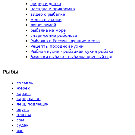
фидер и донка
насадка и прикормка
видео о рыбалке
места рыбалки
ловля зимой
рыбалка на море
снаряжение рыболова
Рыбалка в России - лучшие места
Рецепты походной кухни
Рыбная кухня - рыбацкая кухня рыбака
Заметки рыбака - рыбалка круглый год
Рыбы
голавль
жерех
карась
карп, сазан
лещ, подлещик
окунь
плотва
сом
судак
язь