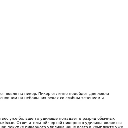
ся ловля на пикер. Пикер отлично подойдёт для ловли
основном на небольших реках со слабым течением и
ли вес уже больше то удилище попадает в разряд обычных
 тяжёлые. Отличительной чертой пикерного удилища является
 При покупке пикерного удилища чаще всего в комплекте уже