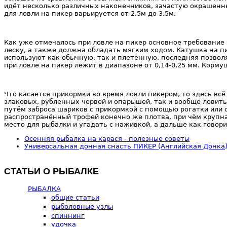
идёт несколько различных наконечников, зачастую окрашенны
для ловли на пикер варьируется от 2,5м до 3,5м.
Как уже отмечалось при ловле на пикер основное требование 
леску, а также должна обладать мягким ходом. Катушка на
используют как обычную, так и плетённую, последняя позвол
при ловле на пикер лежит в диапазоне от 0,14-0,25 мм. Корм
Что касается прикормки во время ловли пикером, то здесь вс
злаковых, рубленных червей и опарышей, так и вообще ловит
путём заброса шариков с прикормкой с помощью рогатки или с
распространённый трофей конечно же плотва, при чём крупная
место для рыбалки и угадать с наживкой, а дальше как говори
Осенняя рыбалка на карася - полезные советы
Универсальная донная снасть ПИКЕР (Английская Донка
СТАТЬИ О РЫБАЛКЕ
РЫБАЛКА
общие статьи
рыболовные узлы
спиннинг
удочка