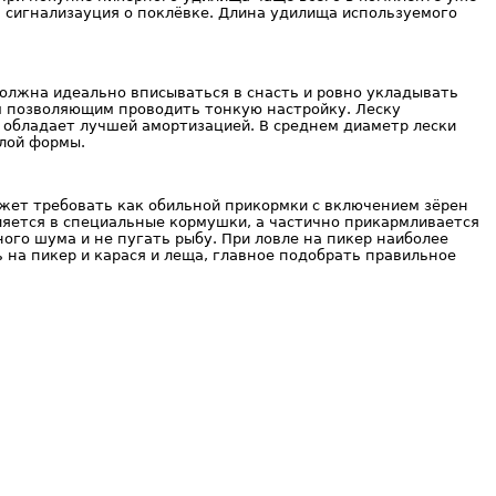
 сигнализауция о поклёвке. Длина удилища используемого
должна идеально вписываться в снасть и ровно укладывать
м позволяющим проводить тонкую настройку. Леску
 обладает лучшей амортизацией. В среднем диаметр лески
глой формы.
может требовать как обильной прикормки с включением зёрен
ляется в специальные кормушки, а частично прикармливается
ого шума и не пугать рыбу. При ловле на пикер наиболее
 на пикер и карася и леща, главное подобрать правильное