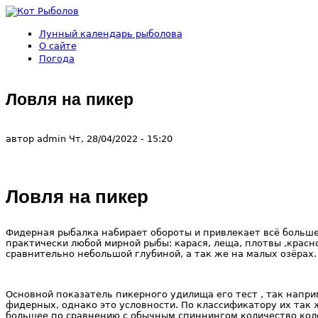
Перейти к основному содержанию
Лунный календарь рыболова
Кот
О сайте
Погода
Рыболов
Ловля на пикер
автор
admin
Чт, 28/04/2022
- 15:20
Ловля на пикер
Фидерная рыбалка набирает обороты и привлекает всё больше
практически любой мирной рыбы: карася, леща, плотвы ,красн
сравнительно небольшой глубиной, а так же на малых озёрах.
Основной показатель пикерного удилища его тест , так напри
фидерных, однако это условности. По классификатору их так
большее по сравнению с обычным спиннингом количество коле