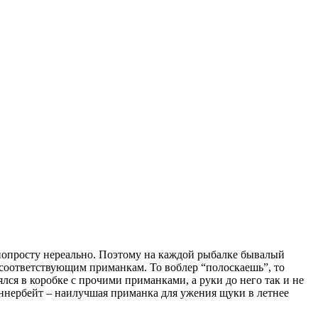
 попросту нереально. Поэтому на каждой рыбалке бывалый
к соответствующим приманкам. То воблер “полоскаешь”, то
лся в коробке с прочими приманками, а руки до него так и не
иннербейт – наилучшая приманка для ужения щуки в летнее