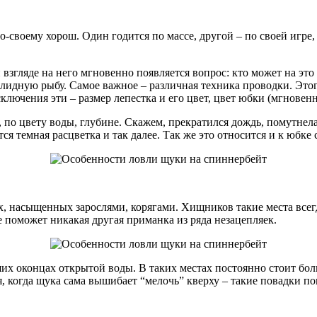
-своему хорош. Один годится по массе, другой – по своей игре,
згляде на него мгновенно появляется вопрос: кто может на это
лидную рыбу. Самое важное – различная техника проводки. Этог
ключения эти – размер лепестка и его цвет, цвет юбки (мгновен
 по цвету воды, глубине. Скажем, прекратился дождь, помутнела 
ся темная расцветка и так далее. Так же это относится и к юбке
х, насыщенных зарослями, корягами. Хищников такие места всег
не поможет никакая другая приманка из ряда незацепляек.
ших оконцах открытой воды. В таких местах постоянно стоит бо
ся, когда щука сама вышибает “мелочь” кверху – такие повадки 