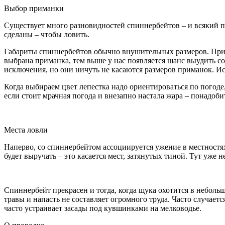
Выбор приманки
Существует много разновидностей спиннербейтов – и всякий по
сделаны – чтобы ловить.
Габариты спиннербейтов обычно внушительных размеров. При в
выбрана приманка, тем выше у нас появляется шанс выудить со
исключения, но они ничуть не касаются размеров приманок. Ис
Когда выбираем цвет лепестка надо ориентироваться по погоде,
если стоит мрачная погода и внезапно настала жара – понадобит
Места ловли
Наперво, со спиннербейтом ассоциируется ужение в местностя
будет выручать – это касается мест, затянутых тиной. Тут уже 
Спиннербейт прекрасен и тогда, когда щука охотится в неболь
травы и напасть не составляет огромного труда. Часто случает
часто устраивает засады под кувшинками на мелководье.