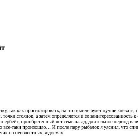
йт
у, так как прогнозировать, на что нынче будет лучше клевать,
 точки стоянок, а затем определяется и ее заинтересованность 
нербейт, приобретенный лет семь назад, длительное период валя
то все-таки произошло… И после пару рыбалок я уяснил, что сп
тчик на неизвестных водоемах.