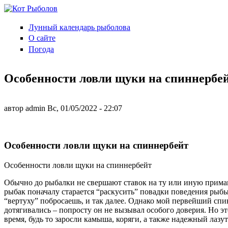
Перейти к основному содержанию
Лунный календарь рыболова
Кот
О сайте
Рыболов
Погода
Особенности ловли щуки на спиннербе
автор
admin
Вс, 01/05/2022
- 22:07
Особенности ловли щуки на спиннербейт
Особенности ловли щуки на спиннербейт
Обычно до рыбалки не свершают ставок на ту или иную приманк
рыбак поначалу старается “раскусить” повадки поведения рыбы,
“вертуху” побросаешь, и так далее. Однако мой первейший спин
дотягивались – попросту он не вызывал особого доверия. Но э
время, будь то заросли камыша, коряги, а также надежный лазу