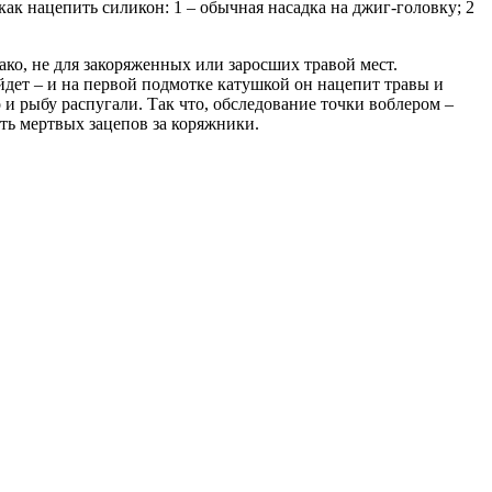
как нацепить силикон: 1 – обычная насадка на джиг-головку; 2
ако, не для закоряженных или заросших травой мест.
ыйдет – и на первой подмотке катушкой он нацепит травы и
 и рыбу распугали. Так что, обследование точки воблером –
ать мертвых зацепов за коряжники.