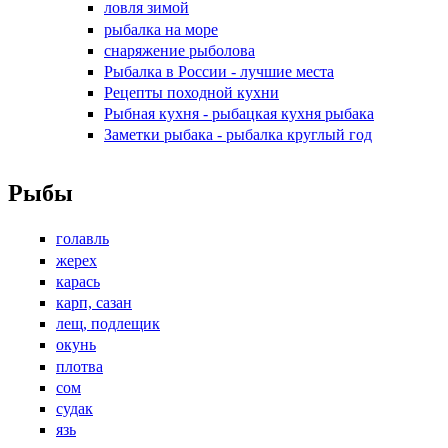
ловля зимой
рыбалка на море
снаряжение рыболова
Рыбалка в России - лучшие места
Рецепты походной кухни
Рыбная кухня - рыбацкая кухня рыбака
Заметки рыбака - рыбалка круглый год
Рыбы
голавль
жерех
карась
карп, сазан
лещ, подлещик
окунь
плотва
сом
судак
язь