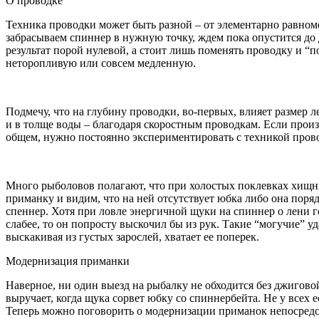
О проводке
Техника проводки может быть разной – от элементарно равном
забрасываем спиннер в нужную точку, ждем пока опустится до 
результат порой нулевой, а стоит лишь поменять проводку и “
неторопливую или совсем медленную.
Подмечу, что на глубину проводки, во-первых, влияет размер 
и в толще воды – благодаря скоростным проводкам. Если прои
общем, нужно постоянно экспериментировать с техникой проводк
Много рыболовов полагают, что при холостых поклевках хищник 
приманку и видим, что на ней отсутствует юбка либо она поря
спеннер. Хотя при ловле энергичной щуки на спиннер о лени г
слабее, то он попросту выскочил бы из рук. Такие “могучие” уд
выскакивая из густых зарослей, хватает ее поперек.
Модернизация приманки
Наверное, ни один выезд на рыбалку не обходится без джиговой
выручает, когда щука сорвет юбку со спиннербейта. Не у всех 
Теперь можно поговорить о модернизации приманок непосредст