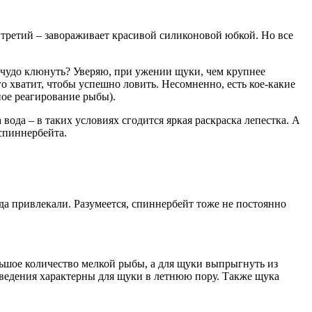
 третий – завораживает красивой силиконовой юбкой. Но все
 чудо клюнуть? Уверяю, при ужении щуки, чем крупнее
о хватит, чтобы успешно ловить. Несомненно, есть кое-какие
ное реагирование рыбы).
вода – в таких условиях сгодится яркая раскраска лепестка. А
 спиннербейта.
да привлекали. Разумеется, спиннербейт тоже не постоянно
льшое количество мелкой рыбы, а для щуки выпрыгнуть из
поведения характерны для щуки в летнюю пору. Также щука