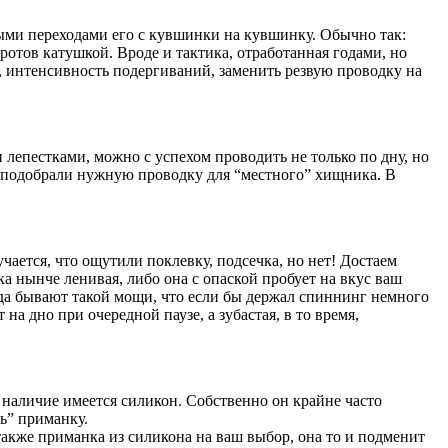
ыми переходами его с кувшинки на кувшинку. Обычно так:
отов катушкой. Вроде и тактика, отработанная годами, но
, интенсивность подергиваний, заменить резвую проводку на
лепестками, можно с успехом проводить не только по дну, но
вы подобрали нужную проводку для “местного” хищника. В
чается, что ощутили поклевку, подсечка, но нет! Достаем
 нынче ленивая, либо она с опаской пробует на вкус ваш
гда бывают такой мощи, что если бы держал спиннинг немного
на дно при очередной паузе, а зубастая, в то время,
в наличие имеется силикон. Собственно он крайне часто
ть” приманку.
акже приманка из силикона на ваш выбор, она то и подменит