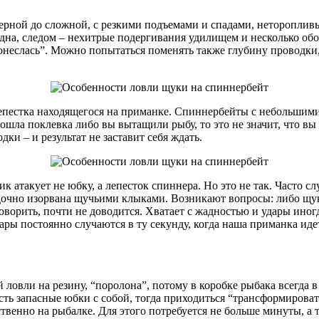
ерной до сложной, с резкими подъемами и спадами, нетороплив
дна, следом – нехитрые подергивания удилищем и несколько обор
понеслась”. Можно попытаться поменять также глубину проводки
лепестка находящегося на приманке. Спиннербейты с небольшими 
зошла поклевка либо вы вытащили рыбу, то это не значит, что 
и – и результат не заставит себя ждать.
атакует не юбку, а лепесток спиннера. Но это не так. Часто слу
дочно изорвана щучьими клыками. Возникают вопросы: либо щука
оворить, почти не доводится. Хватает с жадностью и удары ино
ары постоянно случаются в ту секунду, когда наша приманка идет 
 ловли на резину, “поролона”, потому в коробке рыбака всегда 
есть запасные юбки с собой, тогда приходиться “трансформирова
венно на рыбалке. Для этого потребуется не больше минуты, а т