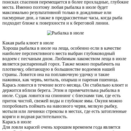
поисках спасения перемещается в более прохладные, глубокие
места. Именно поэтому любая рыбалка в июле будет
максимально результативной только в дождливые или
пасмурные дни, а также в предрассветные часы, когда рыба
подходит ближе к поверхности и к береговой линии.
Какая рыба клюет в июле
Хороша рыбалка в июле на леща, особенно если в качестве
наиболее перспективного места выбран глубоководный
водоем с песчаным дном. Любимым лакомством леща в июле
является распаренный горох. Также можно порыбачить на
плотвичку, обитающую в большинстве водоемов нашей
страны. Ловится она на поплавочную удочку и такие
наживки, как червь, мотыль, опарыш и пареная пшеница.
Карась ловится в течение всего месяца. Он стабильно клюет и
держится вблизи берега. Этим и примечательна рыбалка в
июле. Судак ловится на спиннинг с блеснами там, где есть
приток чистой, свежей воды и глубокие ямы. Окуня можно
попробовать поймать на навозного червя, мелкую рыбку,
мотыля или личинки стрекозы в местах, где есть затопленные
коряги и водная растительность.
Карась в июле
Для ловли карасей очень хорошим временем года является