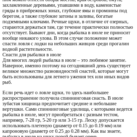
захламленные деревьями, упавшими в воду, каменистые
гряды в прибрежных зонах, глубокие ямы и промоины под
берегом, а также глубокие затоны и заливы, богатые
подземными ключами. Речные щуки, в отличие от озерных,
стараются держаться там, где течение практически полностью
отсутствует. Бывают дни, когда рыбалка в июле не приносит
вообще никакого улова. В этом случае положение может
спасти ловля с лодки на небольших живцов среди прогалин
водной растительности.
Снасти для рыбалки в июле
Для многих людей рыбалка в июле – это любимое занятие.
Наверное, именно поэтому на сегодняшний день существует
великое множество разновидностей снастей, которые могут
быть использованы для летнего ужения тех или иных видов
рыб.
Если речь идет о ловле щуки, то здесь наибольшее
распространение получила спиннинговая снасть. В июле
зубастая хищница предпочитает средние и небольшие
вертушки. Сами спиннинговые удилища, с которыми ведется
рыбалка в июле, могут приобретаться с разным тестом,
например, 7-28 гр, 5-20 гр или 3-15 гр. Леску допускается
использовать плетеную (диаметр от 0.15 до 0.19 мм) или
капроновую (диаметр от 0.25 до 0.28 мм). Как вы знаете,
рыбалка в июле на щуку порой бывает очень