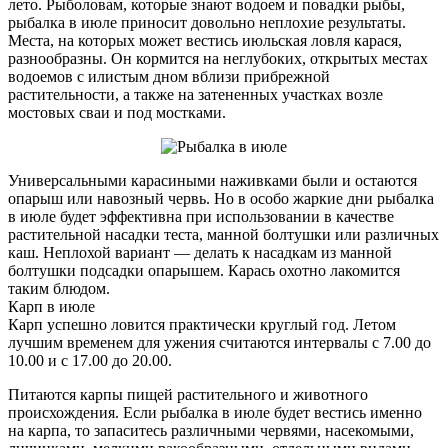
лето. Рыболовам, которые знают водоем и повадки рыбы,
рыбалка в июле приносит довольно неплохие результаты.
Места, на которых может вестись июльская ловля карася,
разнообразны. Он кормится на неглубоких, открытых местах
водоемов с илистым дном вблизи прибрежной
растительности, а также на затененных участках возле
мостовых сваи и под мостками.
Универсальными карасиными наживками были и остаются
опарыш или навозный червь. Но в особо жаркие дни рыбалка
в июле будет эффективна при использовании в качестве
растительной насадки теста, манной болтушки или различных
каш. Неплохой вариант — делать к насадкам из манной
болтушки подсадки опарышем. Карась охотно лакомится
таким блюдом.
Карп в июле
Карп успешно ловится практически круглый год. Летом
лучшим временем для ужения считаются интервалы с 7.00 до
10.00 и с 17.00 до 20.00.
Питаются карпы пищей растительного и животного
происхождения. Если рыбалка в июле будет вестись именно
на карпа, то запаситесь различными червями, насекомыми,