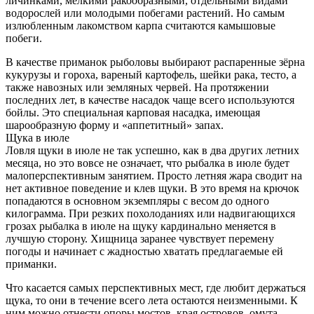
личинками, мелкими ракообразными, отдельными видами
водорослей или молодыми побегами растений. Но самым
излюбленным лакомством карпа считаются камышовые
побеги.
В качестве приманок рыболовы выбирают распаренные зёрна
кукурузы и гороха, вареный картофель, шейки рака, тесто, а
также навозных или земляных червей. На протяжении
последних лет, в качестве насадок чаще всего используются
бойлы. Это специальная карповая насадка, имеющая
шарообразную форму и «аппетитный» запах.
Щука в июле
Ловля щуки в июле не так успешно, как в два других летних
месяца, но это вовсе не означает, что рыбалка в июле будет
малоперспективным занятием. Просто летняя жара сводит на
нет активное поведение и клев щуки. В это время на крючок
попадаются в основном экземпляры с весом до одного
килограмма. При резких похолоданиях или надвигающихся
грозах рыбалка в июле на щуку кардинально меняется в
лучшую сторону. Хищница заранее чувствует перемену
погоды и начинает с жадностью хватать предлагаемые ей
приманки.
Что касается самых перспективных мест, где любит держаться
щука, то они в течение всего лета остаются неизменными. К
ним можно отнести опоры мостов, края островов, омута,