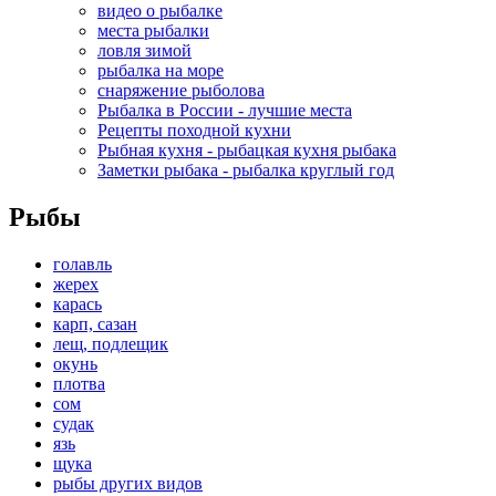
видео о рыбалке
места рыбалки
ловля зимой
рыбалка на море
снаряжение рыболова
Рыбалка в России - лучшие места
Рецепты походной кухни
Рыбная кухня - рыбацкая кухня рыбака
Заметки рыбака - рыбалка круглый год
Рыбы
голавль
жерех
карась
карп, сазан
лещ, подлещик
окунь
плотва
сом
судак
язь
щука
рыбы других видов