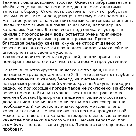
Техника ловли довольно простая. Оснастка забрасывается в
«бой», а еще лучше за него, и медленно, с остановками
тянется к берегу. Сложность состоит в том, что требуется
весьма чувствительное удилище. Поэтому стоит заменить
матчевое удилище на чувствительный «лайтовый» спиннинг.
Заслуживает внимания ловля на каналах, например, на
канале им. Москвы. В отличие от подлещика и густеры, в
канале с похолоданием воды остается очень приличное
количество окуня самого разного размера. Причем,
благодаря рельефу канала, окунь не отходит далеко от
берега и всегда остается в зоне досягаемости маховой или
штекерной поплавочной удочки.
Ловля становится очень аккуратной, но при правильно
подобранном месте и тактике ловли весьма продуктивной.
Оснастка конструируется на леске не толще 0,10 мм с
поплавком грузоподъемностью 2–6 г, что зависит от глубины
и силы течения. К самому берегу, на дистанцию
четырехметровой маховой удочки, крупный окунь подходит
редко, но при хорошей погоде такое не исключено. Наиболее
вероятно его найти на глубине трех-пяти метров, около
нижней бровки. Прикормка в виде нейтрального состава с
добавлением приличного количества мотыля совершенно
необходима. В качестве наживки, кроме мотыля, очень
хороша клепсина. Не исключаю, что весьма продуктивной
может стать ловля на канале штекером с использованием в
качестве приманки мелкого живца. Весьма вероятно, при
этом будут попадаться и щурята. Лично я этого еще пока не
пробовал.