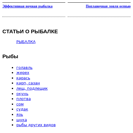
Эффективная ночная рыбалка
Поплавочная ловля осенью
СТАТЬИ О РЫБАЛКЕ
РЫБАЛКА
Рыбы
голавль
жерех
карась
карп, сазан
лещ, подлещик
окунь
плотва
сом
судак
язь
щука
рыбы других видов