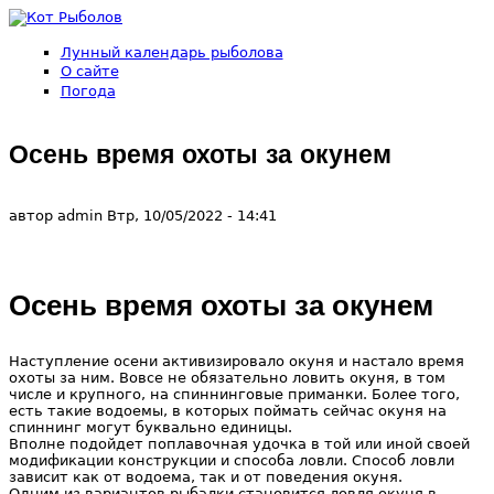
Перейти к основному содержанию
Лунный календарь рыболова
Кот
О сайте
Погода
Рыболов
Осень время охоты за окунем
автор
admin
Втр, 10/05/2022
- 14:41
Осень время охоты за окунем
Наступление осени активизировало окуня и настало время
охоты за ним. Вовсе не обязательно ловить окуня, в том
числе и крупного, на спиннинговые приманки. Более того,
есть такие водоемы, в которых поймать сейчас окуня на
спиннинг могут буквально единицы.
Вполне подойдет поплавочная удочка в той или иной своей
модификации конструкции и способа ловли. Способ ловли
зависит как от водоема, так и от поведения окуня.
Одним из вариантов рыбалки становится ловля окуня в