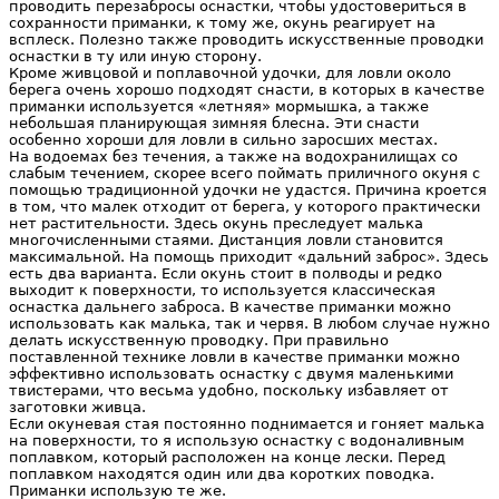
проводить перезабросы оснастки, чтобы удостовериться в
сохранности приманки, к тому же, окунь реагирует на
всплеск. Полезно также проводить искусственные проводки
оснастки в ту или иную сторону.
Кроме живцовой и поплавочной удочки, для ловли около
берега очень хорошо подходят снасти, в которых в качестве
приманки используется «летняя» мормышка, а также
небольшая планирующая зимняя блесна. Эти снасти
особенно хороши для ловли в сильно заросших местах.
На водоемах без течения, а также на водохранилищах со
слабым течением, скорее всего поймать приличного окуня с
помощью традиционной удочки не удастся. Причина кроется
в том, что малек отходит от берега, у которого практически
нет растительности. Здесь окунь преследует малька
многочисленными стаями. Дистанция ловли становится
максимальной. На помощь приходит «дальний заброс». Здесь
есть два варианта. Если окунь стоит в полводы и редко
выходит к поверхности, то используется классическая
оснастка дальнего заброса. В качестве приманки можно
использовать как малька, так и червя. В любом случае нужно
делать искусственную проводку. При правильно
поставленной технике ловли в качестве приманки можно
эффективно использовать оснастку с двумя маленькими
твистерами, что весьма удобно, поскольку избавляет от
заготовки живца.
Если окуневая стая постоянно поднимается и гоняет малька
на поверхности, то я использую оснастку с водоналивным
поплавком, который расположен на конце лески. Перед
поплавком находятся один или два коротких поводка.
Приманки использую те же.