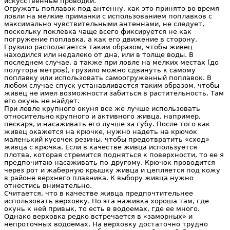
искусственные проводки.
Огружать поплавок под антенну, как это принято во время
ловли на мелкие приманки с использованием поплавков с
максимально чувствительными антеннами, не следует,
поскольку поклевка чаще всего фиксируется не как
погружение поплавка, а как его движение в сторону.
Грузило располагается таким образом, чтобы живец
находился или недалеко от дна, или в толще воды. В
последнем случае, а также при ловле на мелких местах (до
полутора метров), грузило можно сдвинуть к самому
поплавку или использовать самоогруженный поплавок. В
любом случае спуск устанавливается таким образом, чтобы
живец не имел возможности забиться в растительность. Там
его окунь не найдет.
При ловле крупного окуня все же лучше использовать
относительно крупного и активного живца, например,
пескаря, и насаживать его лучше за губу. После того как
живец окажется на крючке, нужно надеть на крючок
маленький кусочек резины, чтобы предотвратить «сход»
живца с крючка. Если в качестве живца используется
плотва, которая стремится подняться к поверхности, то ее я
предпочитаю насаживать по-другому. Крючок проводится
через рот и жаберную крышку живца и цепляется под кожу
в районе верхнего плавника. К выбору живца нужно
отнестись внимательно.
Считается, что в качестве живца предпочтительнее
использовать верховку. Но эта наживка хороша там, где
окунь к ней привык, то есть в водоемах, где ее много.
Однако верховка редко встречается в «заморных» и
непроточных водоемах. На верховку достаточно трудно