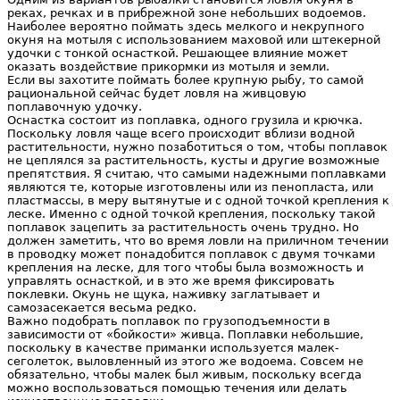
реках, речках и в прибрежной зоне небольших водоемов.
Наиболее вероятно поймать здесь мелкого и некрупного
окуня на мотыля с использованием маховой или штекерной
удочки с тонкой оснасткой. Решающее влияние может
оказать воздействие прикормки из мотыля и земли.
Если вы захотите поймать более крупную рыбу, то самой
рациональной сейчас будет ловля на живцовую
поплавочную удочку.
Оснастка состоит из поплавка, одного грузила и крючка.
Поскольку ловля чаще всего происходит вблизи водной
растительности, нужно позаботиться о том, чтобы поплавок
не цеплялся за растительность, кусты и другие возможные
препятствия. Я считаю, что самыми надежными поплавками
являются те, которые изготовлены или из пенопласта, или
пластмассы, в меру вытянутые и с одной точкой крепления к
леске. Именно с одной точкой крепления, поскольку такой
поплавок зацепить за растительность очень трудно. Но
должен заметить, что во время ловли на приличном течении
в проводку может понадобится поплавок с двумя точками
крепления на леске, для того чтобы была возможность и
управлять оснасткой, и в это же время фиксировать
поклевки. Окунь не щука, наживку заглатывает и
самозасекается весьма редко.
Важно подобрать поплавок по грузоподъемности в
зависимости от «бойкости» живца. Поплавки небольшие,
поскольку в качестве приманки используется малек-
сеголеток, выловленный из этого же водоема. Совсем не
обязательно, чтобы малек был живым, поскольку всегда
можно воспользоваться помощью течения или делать