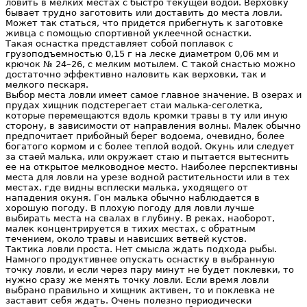
ловить в мелких местах с быстро текущей водой. Верховку
бывает трудно заготовить или доставить до места ловли.
Может так статься, что придется прибегнуть к заготовке
живца с помощью спортивной уклеечной оснастки.
Такая оснастка представляет собой поплавок с
грузоподъемностью 0,15 г на леске диаметром 0,06 мм и
крючок № 24–26, с мелким мотылем. С такой снастью можно
достаточно эффективно наловить как верховки, так и
мелкого пескаря.
Выбор места ловли имеет самое главное значение. В озерах и
прудах хищник подстерегает стаи малька-сеголетка,
которые перемещаются вдоль кромки травы в ту или иную
сторону, в зависимости от направления волны. Малек обычно
предпочитает прибойный берег водоема, очевидно, более
богатого кормом и с более теплой водой. Окунь или следует
за стаей малька, или окружает стаю и пытается вытеснить
ее на открытое мелководное место. Наиболее перспективны
места для ловли на урезе водной растительности или в тех
местах, где видны всплески малька, уходящего от
нападения окуня. Гон малька обычно наблюдается в
хорошую погоду. В плохую погоду для ловли лучше
выбирать места на свалах в глубину. В реках, наоборот,
малек концентрируется в тихих местах, с обратным
течением, около травы и нависших ветвей кустов.
Тактика ловли проста. Нет смысла ждать подхода рыбы.
Намного продуктивнее опускать оснастку в выбранную
точку ловли, и если через пару минут не будет поклевки, то
нужно сразу же менять точку ловли. Если время ловли
выбрано правильно и хищник активен, то и поклевка не
заставит себя ждать. Очень полезно периодически