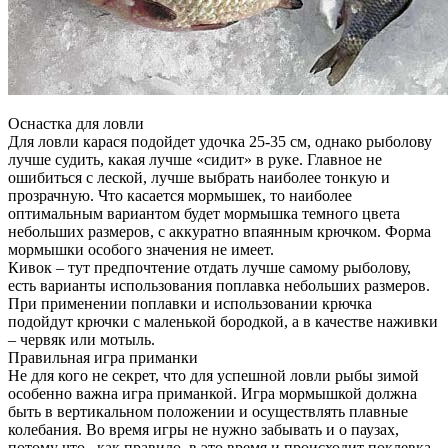
Оснастка для ловли
Для ловли карася подойдет удочка 25-35 см, однако рыболову
лучше судить, какая лучше «сидит» в руке. Главное не
ошибиться с леской, лучше выбрать наиболее тонкую и
прозрачную. Что касается мормышек, то наиболее
оптимальным вариантом будет мормышка темного цвета
небольших размеров, с аккуратно впаянным крючком. Форма
мормышки особого значения не имеет.
Кивок – тут предпочтение отдать лучше самому рыболову,
есть варианты использования поплавка небольших размеров.
При применении поплавки и использовании крючка
подойдут крючки с маленькой бородкой, а в качестве наживки
– червяк или мотыль.
Правильная игра приманки
Не для кого не секрет, что для успешной ловли рыбы зимой
особенно важна игра приманкой. Игра мормышкой должна
быть в вертикальном положении и осуществлять плавные
колебания. Во время игры не нужно забывать и о паузах,
потому что , как правило, в это время и происходит поклевка.