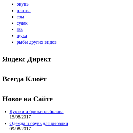
окунь
плотва
сом
судак
язь
щука
рыбы других видов
Яндекс Директ
Всегда Клюёт
Новое на Сайте
Куртки и брюки рыболова
15/08/2017
Одежда и обувь для рыбалки
09/08/2017