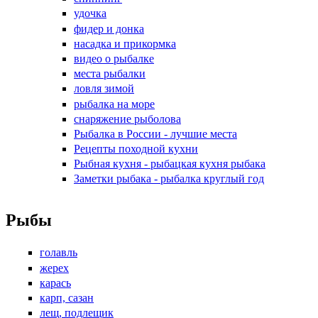
удочка
фидер и донка
насадка и прикормка
видео о рыбалке
места рыбалки
ловля зимой
рыбалка на море
снаряжение рыболова
Рыбалка в России - лучшие места
Рецепты походной кухни
Рыбная кухня - рыбацкая кухня рыбака
Заметки рыбака - рыбалка круглый год
Рыбы
голавль
жерех
карась
карп, сазан
лещ, подлещик