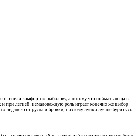
я оттепели комфортно рыболову, а потому что поймать леща в
ак и при летней, немаловажную роль играет конечно же выбор
то недалеко от русла и бровки, поэтому лунки лучше бурить со
м., а через неделю на 8 м., важно найти оптимальную глубину,