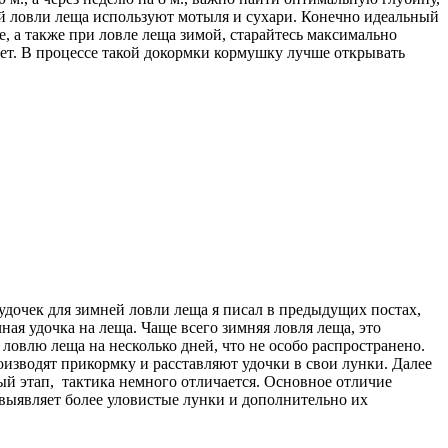
ней ловли леща используют мотыля и сухари. Конечно идеальный
, а также при ловле леща зимой, старайтесь максимально
ает. В процессе такой докормки кормушку лучше открывать
дочек для зимней ловли леща я писал в предыдущих постах,
ая удочка на леща. Чаще всего зимняя ловля леща, это
влю леща на несколько дней, что не особо распространено.
оизводят прикормку и расставляют удочки в свои лунки. Далее
ый этап, тактика немного отличается. Основное отличие
 выявляет более уловистые лунки и дополнительно их