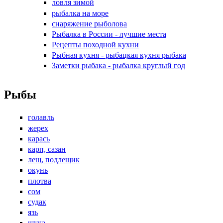
ловля зимой
рыбалка на море
снаряжение рыболова
Рыбалка в России - лучшие места
Рецепты походной кухни
Рыбная кухня - рыбацкая кухня рыбака
Заметки рыбака - рыбалка круглый год
Рыбы
голавль
жерех
карась
карп, сазан
лещ, подлещик
окунь
плотва
сом
судак
язь
щука