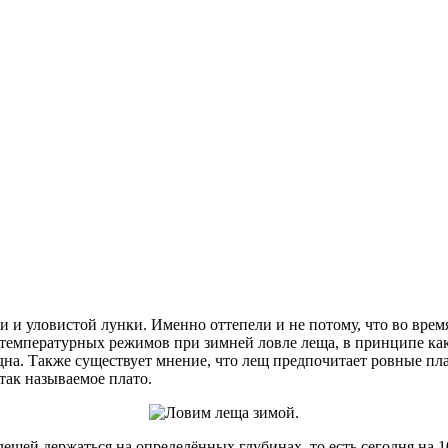
и и уловистой лунки. Именно оттепели и не потому, что во врем
мо температурных режимов при зимней ловле леща, в принципе к
дна. Также существует мнение, что лещ предпочитает ровные пла
так называемое плато.
щей держаться на определённых глубинах, то есть сегодня на 10 