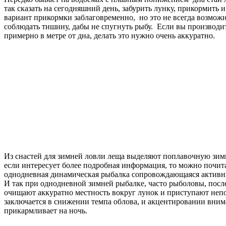
так сказать на сегодняшний день, забурить лунку, прикормить
вариант прикормки заблаговременно, но это не всегда возможн
соблюдать тишину, дабы не спугнуть рыбу. Если вы производи
примерно в метре от дна, делать это нужно очень аккуратно.
Из снастей для зимней ловли леща выделяют поплавочную зим
если интересует более подробная информация, то можно почита
однодневная динамическая рыбалка сопровождающаяся активны
И так при однодневной зимней рыбалке, часто рыболовы, после
очищают аккуратно местность вокруг лунок и приступают непо
заключается в снижении темпа облова, и акцентировании внима
прикармливает на ночь.