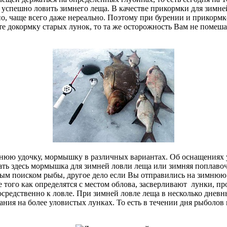
 и успешно ловить зимнего леща. В качестве прикормки для зим
о, чаще всего даже нереально. Поэтому при бурении и прикормке
те докормку старых лунок, то та же осторожность Вам не помеш
нюю удочку, мормышку в различных вариантах. Об оснащениях у
ть здесь мормышка для зимней ловли леща или зимняя поплавочн
м поиском рыбы, другое дело если Вы отправились на зимнюю ло
 того как определятся с местом облова, засверливают лунки, пр
средственно к ловле. При зимней ловле леща в несколько дневн
ния на более уловистых лунках. То есть в течении дня рыболов