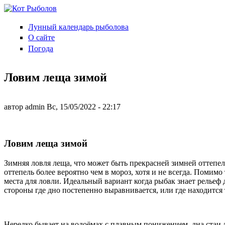
Перейти к основному содержанию
Лунный календарь рыболова
Кот
О сайте
Рыболов
Погода
Ловим леща зимой
автор
admin
Вс, 15/05/2022
- 22:17
Ловим леща зимой
Зимняя ловля леща, что может быть прекрасней зимней оттепел
оттепель более вероятно чем в мороз, хотя и не всегда. Поми
места для ловли. Идеальный вариант когда рыбак знает рельеф 
стороны где дно постепенно выравнивается, или где находится 
Нередко бывает на водоёмах с плавным понижением дна стаи ле