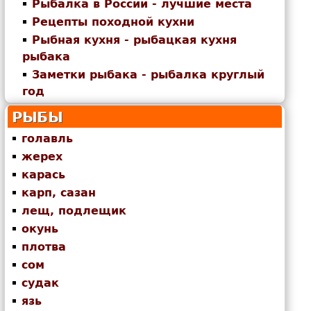
Рыбалка в России - лучшие места
Рецепты походной кухни
Рыбная кухня - рыбацкая кухня
рыбака
Заметки рыбака - рыбалка круглый
год
РЫБЫ
голавль
жерех
карась
карп, сазан
лещ, подлещик
окунь
плотва
сом
судак
язь