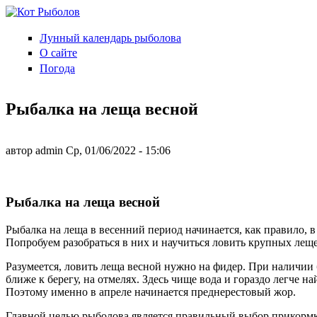
Перейти к основному содержанию
Лунный календарь рыболова
Кот
О сайте
Рыболов
Погода
Рыбалка на леща весной
автор
admin
Ср, 01/06/2022
- 15:06
Рыбалка на леща весной
Рыбалка на леща в весенний период начинается, как правило, в
Попробуем разобраться в них и научиться ловить крупных леще
Разумеется, ловить леща весной нужно на фидер. При наличии 
ближе к берегу, на отмелях. Здесь чище вода и гораздо легче 
Поэтому именно в апреле начинается преднерестовый жор.
Главной целью рыболова является правильный выбор прикормки 