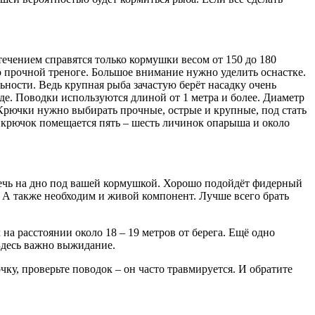
течением справятся только кормушки весом от 150 до 180
о прочной треноге. Большое внимание нужно уделить оснастке.
ьности. Ведь крупная рыба зачастую берёт насадку очень
оде. Поводки используются длиной от 1 метра и более. Диаметр
. Крючки нужно выбирать прочные, острые и крупные, под стать
н крючок помещается пять – шесть личинок опарыша и около
лечь на дно под вашей кормушкой. Хорошо подойдёт фидерный
. А также необходим и живой компонент. Лучше всего брать
 на расстоянии около 18 – 19 метров от берега. Ещё одно
 Здесь важно выжидание.
чку, проверьте поводок – он часто травмируется. И обратите