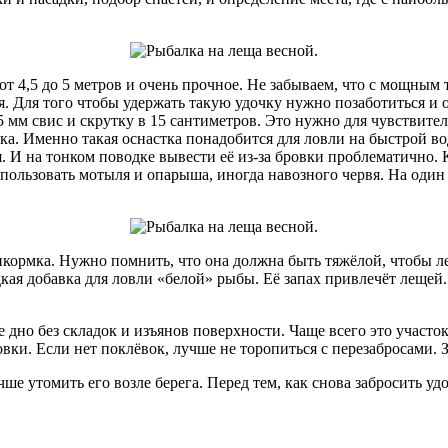
 4,5 до 5 метров и очень прочное. Не забываем, что с мощным 
я. Для того чтобы удержать такую удочку нужно позаботиться и 
мм свис и скрутку в 15 сантиметров. Это нужно для чувствител
дка. Именно такая оснастка понадобится для ловли на быстрой в
ая. И на тонком поводке вывести её из-за бровки проблематично
спользовать мотыля и опарыша, иногда навозного червя. На оди
икормка. Нужно помнить, что она должна быть тяжёлой, чтобы 
дкая добавка для ловли «белой» рыбы. Её запах привлечёт лещей
 дно без складок и изъянов поверхности. Чаще всего это участок
овки. Если нет поклёвок, лучше не торопиться с перезабросами.
е утомить его возле берега. Перед тем, как снова забросить удо