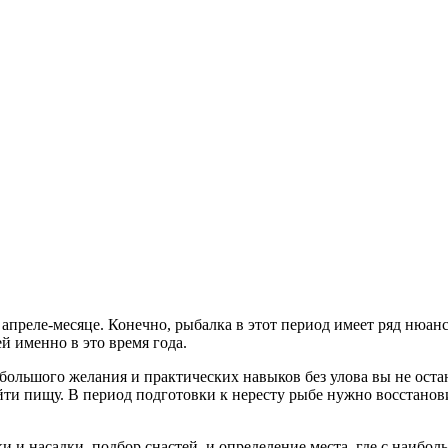
 апреле-месяце. Конечно, рыбалка в этот период имеет ряд нюан
й именно в это время года.
большого желания и практических навыков без улова вы не оста
найти пищу. В период подготовки к нересту рыбе нужно восстано
и насадки, подбор снастей, и определение места, где с наиболь