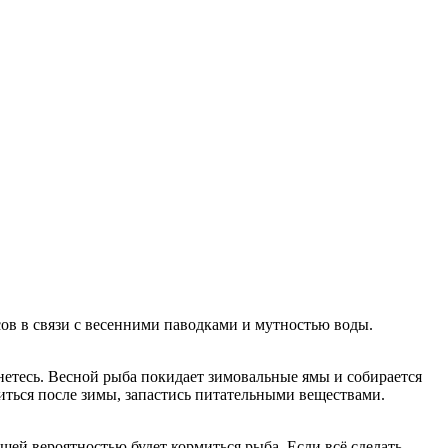
сов в связи с весенними паводками и мутностью воды.
нетесь. Весной рыба покидает зимовальные ямы и собирается
виться после зимы, запастись питательными веществами.
шей вероятностью будет кормиться рыба. Если всё сделать