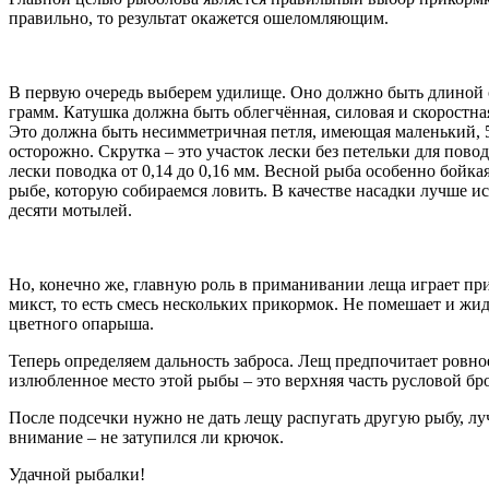
правильно, то результат окажется ошеломляющим.
В первую очередь выберем удилище. Оно должно быть длиной от
грамм. Катушка должна быть облегчённая, силовая и скоростна
Это должна быть несимметричная петля, имеющая маленький, 5 
осторожно. Скрутка – это участок лески без петельки для пово
лески поводка от 0,14 до 0,16 мм. Весной рыба особенно бойк
рыбе, которую собираемся ловить. В качестве насадки лучше и
десяти мотылей.
Но, конечно же, главную роль в приманивании леща играет пр
микст, то есть смесь нескольких прикормок. Не помешает и жи
цветного опарыша.
Теперь определяем дальность заброса. Лещ предпочитает ровное
излюбленное место этой рыбы – это верхняя часть русловой бр
После подсечки нужно не дать лещу распугать другую рыбу, лучш
внимание – не затупился ли крючок.
Удачной рыбалки!