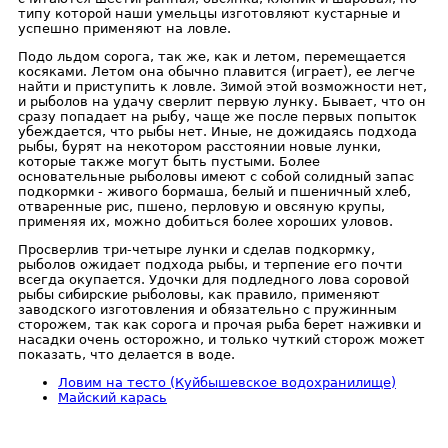
типу которой наши умельцы изготовляют кустарные и
успешно применяют на ловле.
Подо льдом сорога, так же, как и летом, перемещается
косяками. Летом она обычно плавится (играет), ее легче
найти и приступить к ловле. Зимой этой возможности нет,
и рыболов на удачу сверлит первую лунку. Бывает, что он
сразу попадает на рыбу, чаще же после первых попыток
убеждается, что рыбы нет. Иные, не дожидаясь подхода
рыбы, бурят на некотором расстоянии новые лунки,
которые также могут быть пустыми. Более
основательные рыболовы имеют с собой солидный запас
подкормки - живого бормаша, белый и пшеничный хлеб,
отваренные рис, пшено, перловую и овсяную крупы,
применяя их, можно добиться более хороших уловов.
Просверлив три-четыре лунки и сделав подкормку,
рыболов ожидает подхода рыбы, и терпение его почти
всегда окупается. Удочки для подледного лова соровой
рыбы сибирские рыболовы, как правило, применяют
заводского изготовления и обязательно с пружинным
сторожем, так как сорога и прочая рыба берет наживки и
насадки очень осторожно, и только чуткий сторож может
показать, что делается в воде.
Ловим на тесто (Куйбышевское водохранилище)
Майский карась