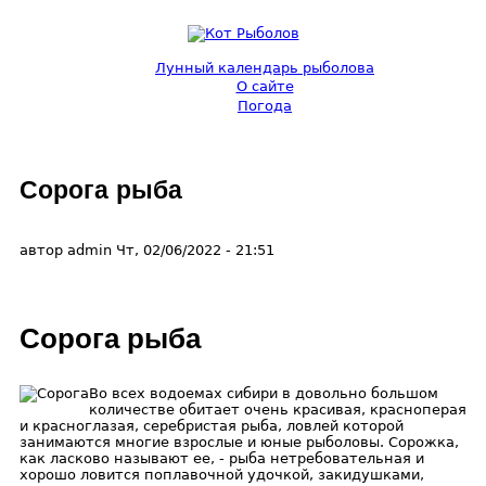
Перейти к основному содержанию
Лунный календарь рыболова
О сайте
Кот
Погода
Рыболов
Сорога рыба
автор
admin
Чт, 02/06/2022
- 21:51
Сорога рыба
Во всех водоемах сибири в довольно большом
количестве обитает очень красивая, красноперая
и красноглазая, серебристая рыба, ловлей которой
занимаются многие взрослые и юные рыболовы. Сорожка,
как ласково называют ее, - рыба нетребовательная и
хорошо ловится поплавочной удочкой, закидушками,