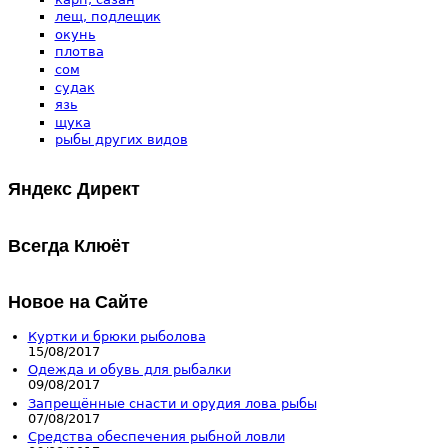
лещ, подлещик
окунь
плотва
сом
судак
язь
щука
рыбы других видов
Яндекс Директ
Всегда Клюёт
Новое на Сайте
Куртки и брюки рыболова
15/08/2017
Одежда и обувь для рыбалки
09/08/2017
Запрещённые снасти и орудия лова рыбы
07/08/2017
Средства обеспечения рыбной ловли