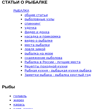
СТАТЬИ О РЫБАЛКЕ
РЫБАЛКА
общие статьи
рыболовные узлы
спиннинг
удочка
фидер и донка
насадка и прикормка
видео о рыбалке
места рыбалки
ловля зимой
рыбалка на море
снаряжение рыболова
Рыбалка в России - лучшие места
Рецепты походной кухни
Рыбная кухня - рыбацкая кухня рыбака
Заметки рыбака - рыбалка круглый год
Рыбы
голавль
жерех
карась
карп, сазан