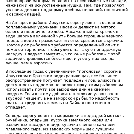
разнообразием корма ее ловят на всевозможные насадки,
наживки и на искусственные мушки. Там, где позволяют
условия, делают подкормку хлебом, перловой, пшеничной
и овсяной кашей.
На Ангаре, в районе Иркутска, сорогу ловят в основном
поплавочными удочками. Насадку делают из мятого
белого и пшеничного хлеба. Насаженный на крючок в
виде шарика величиной чуть больше горошины черного
перца, в воде он размокает и легко срывается с крючка.
Поэтому от рыболова требуется определенный опыт и
немалое терпение, чтобы удить на такую ненадежную
насадку. Следует заметить, что юные рыболовы с этой
задачей справляются блестяще, и улов у них всегда
лучше, чем у взрослых.
В последние годы, с увеличением “поголовья” сороги в
Иркутском и Братском водохранилищах, все большее
распространение получает подледный лов. Близость и
доступность водоемов позволяет иркутским рыболовам
использовать почти все выходные дни на свежем
воздухе. Если к этому добавить неплохие уловы очень
вкусной “нашей”, а не заморской рыбы, то надобность
ехать за тридевять земель на Байкал постепенно
отпадает.
Со льда сорогу ловят на мормышки с подсадкой мотыля,
ручейника, опарыша, кусочка земляного червя или
различных насадок в виде кусочка свиного сала или
плавленого сыра. Из заводских мормышек лучшими
считаются шестигранная, овсянка, клопик и шаровая, по