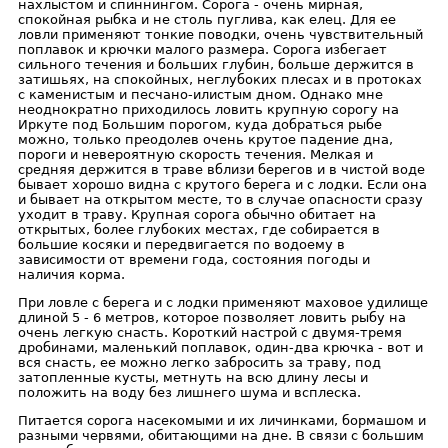
нахлыстом и спиннингом. Сорога - очень мирная,
спокойная рыбка и не столь пуглива, как елец. Для ее
ловли применяют тонкие поводки, очень чувствительный
поплавок и крючки малого размера. Сорога избегает
сильного течения и больших глубин, больше держится в
затишьях, на спокойных, неглубоких плесах и в протоках
с каменистым и песчано-илистым дном. Однако мне
неоднократно приходилось ловить крупную сорогу на
Иркуте под Большим порогом, куда добраться рыбе
можно, только преодолев очень крутое падение дна,
пороги и невероятную скорость течения. Мелкая и
средняя держится в траве вблизи берегов и в чистой воде
бывает хорошо видна с крутого берега и с лодки. Если она
и бывает на открытом месте, то в случае опасности сразу
уходит в траву. Крупная сорога обычно обитает на
открытых, более глубоких местах, где собирается в
большие косяки и передвигается по водоему в
зависимости от времени года, состояния погоды и
наличия корма.
При ловле с берега и с лодки применяют маховое удилище
длиной 5 - 6 метров, которое позволяет ловить рыбу на
очень легкую снасть. Короткий настрой с двумя-тремя
дробинами, маленький поплавок, один-два крючка - вот и
вся снасть, ее можно легко забросить за траву, под
затопленные кусты, метнуть на всю длину лесы и
положить на воду без лишнего шума и всплеска.
Питается сорога насекомыми и их личинками, бормашом и
разными червями, обитающими на дне. В связи с большим