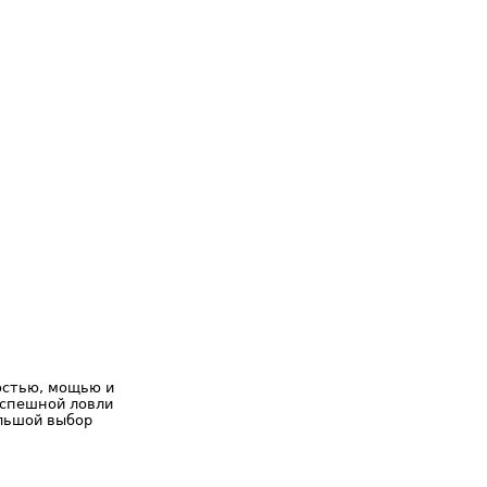
остью, мощью и
успешной ловли
льшой выбор