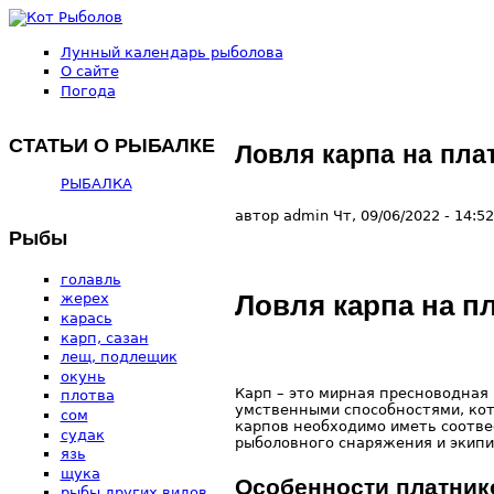
Перейти к основному содержанию
Лунный календарь рыболова
Кот
О сайте
Погода
Рыболов
СТАТЬИ О РЫБАЛКЕ
Ловля карпа на пла
РЫБАЛКА
автор
admin
Чт, 09/06/2022
- 14:52
Рыбы
голавль
Ловля карпа на п
жерех
карась
карп, сазан
лещ, подлещик
окунь
Карп – это мирная пресноводная
плотва
умственными способностями, кот
сом
карпов необходимо иметь соотве
судак
рыболовного снаряжения и экипи
язь
щука
Особенности платник
рыбы других видов