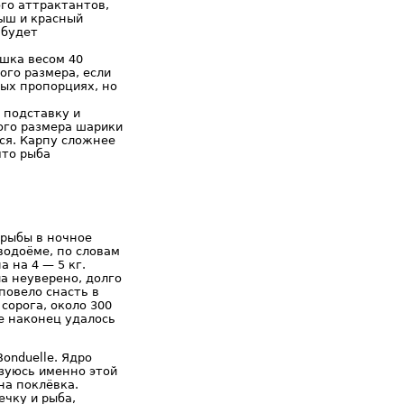
го аттрактантов,
ыш и красный
 будет
ушка весом 40
го размера, если
ых пропорциях, но
 подставку и
ого размера шарики
тся. Карпу сложнее
что рыба
 рыбы в ночное
водоёме, по словам
а на 4 — 5 кг.
а неуверено, долго
повело снасть в
 сорога, около 300
не наконец удалось
onduelle. Ядро
ьзуюсь именно этой
на поклёвка.
ечку и рыба,