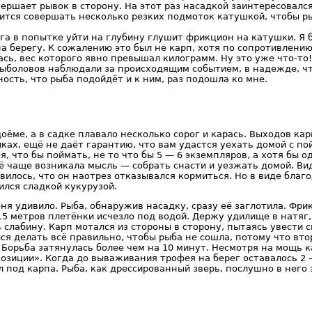
ершает рывок в сторону. На этот раз насадкой заинтересовалс
тся совершать несколько резких подмоток катушкой, чтобы ры
а в попытке уйти на глубину глушит фрикцион на катушки. Я б
а берегу. К сожалению это был не карп, хотя по сопротивлени
ась, вес которого явно превышал килограмм. Ну это уже что-то!
рыболовов наблюдали за происходящим событием, в надежде, чт
ность, что рыба подойдёт и к ним, раз подошла ко мне.
оёме, а в садке плавало несколько сорог и карась. Выходов кар
иках, ещё не даёт гарантию, что вам удастся уехать домой с 
, что бы поймать, не то что бы 5 — 6 экземпляров, а хотя бы о
сё чаще возникала мысль — собрать снасти и уезжать домой. Вид
вилось, что он наотрез отказывался кормиться. Но в виде благ
ился сладкой кукурузой.
ня удивило. Рыба, обнаружив насадку, сразу её заглотила. Фр
5 метров плетёнки исчезло под водой. Держу удилище в натяг,
 слабину. Карп мотался из стороны в сторону, пытаясь увести с
ся делать всё правильно, чтобы рыба не сошла, потому что вт
 Борьба затянулась более чем на 10 минут. Несмотря на мощь к
озиции». Когда до вываживания трофея на берег оставалось 2 —
 под карпа. Рыба, как дрессированный зверь, послушно в него 