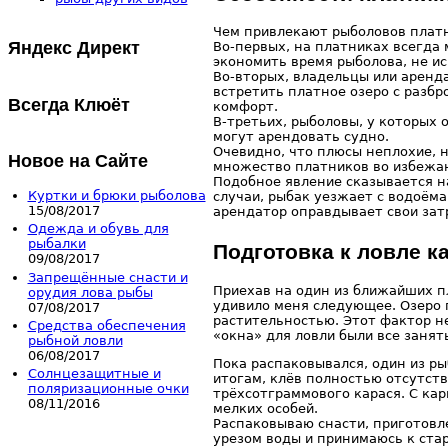
Чем привлекают рыболовов плат
Яндекс Директ
Во-первых, на платниках всегда
экономить время рыболова, не и
Во-вторых, владельцы или аренд
встретить платное озеро с разб
Всегда Клюёт
комфорт.
В-третьих, рыболовы, у которых
могут арендовать судно.
Очевидно, что плюсы неплохие, н
Новое на Сайте
множество платников во избежан
Подобное явление сказывается н
Куртки и брюки рыболова
случаи, рыбак уезжает с водоёма
15/08/2017
арендатор оправдывает свои зат
Одежда и обувь для
рыбалки
Подготовка к ловле к
09/08/2017
Запрещённые снасти и
Приехав на один из ближайших пл
орудия лова рыбы
удивило меня следующее. Озеро 
07/08/2017
растительностью. Этот фактор не
Средства обеспечения
«окна» для ловли были все занят
рыбной ловли
06/08/2017
Пока распаковывался, один из ры
Солнцезащитные и
итогам, клёв полностью отсутств
поляризационные очки
трёхсотграммового карася. С кар
08/11/2016
мелких особей.
Распаковываю снасти, приготовл
урезом воды и принимаюсь к ста