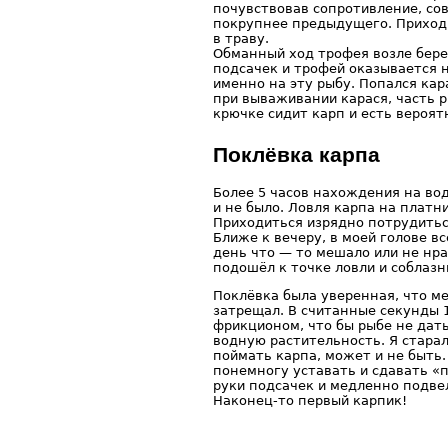
почувствовав сопротивление, сов
покрупнее предыдущего. Приходи
в траву.
Обманный ход трофея возле берег
подсачек и трофей оказывается н
именно на эту рыбу. Попался кар
при вываживании карася, часть 
крючке сидит карп и есть вероят
Поклёвка карпа
Более 5 часов нахождения на вод
и не было. Ловля карпа на платн
Приходиться изрядно потрудиться
Ближе к вечеру, в моей голове в
день что — то мешало или не нра
подошёл к точке ловли и соблазн
Поклёвка была уверенная, что ме
затрещал. В считанные секунды 1
фрикционом, что бы рыбе не дать
водную растительность. Я старал
поймать карпа, может и не быть.
понемногу уставать и сдавать «п
руки подсачек и медленно подвел
Наконец-то первый карпик!