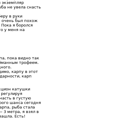
я экземпляр
ба не увела снасть
еру в руки
ю очень был похож
 Пока я боролся
о у меня на
па, пока видно так
пойманным трофеем.
дного.
имо, карпу в этот
одарности, карп
икцион катушки
 регулируя
насть в густую
орого шанса сегодня
арпа, рыба стала
 3 метра, я взял в
зашла. Есть!