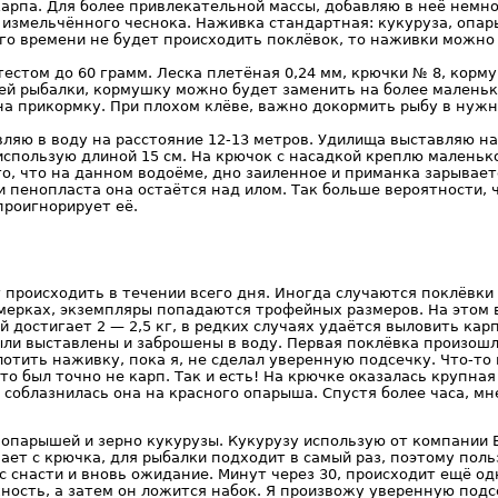
арпа. Для более привлекательной массы, добавляю в неё немно
 измельчённого чеснока. Наживка стандартная: кукуруза, опар
ого времени не будет происходить поклёвок, то наживки можно
естом до 60 грамм. Леска плетёная 0,24 мм, крючки № 8, корм
й рыбалки, кормушку можно будет заменить на более маленько
на прикормку. При плохом клёве, важно докормить рыбу в нужн
ляю в воду на расстояние 12-13 метров. Удилища выставляю на
использую длиной 15 см. На крючок с насадкой креплю маленьк
го, что на данном водоёме, дно заиленное и приманка зарывае
 пенопласта она остаётся над илом. Так больше вероятности, 
проигнорирует её.
 происходить в течении всего дня. Иногда случаются поклёвки
умерках, экземпляры попадаются трофейных размеров. На этом 
 достигает 2 — 2,5 кг, в редких случаях удаётся выловить карп
ыли выставлены и заброшены в воду. Первая поклёвка произошл
лотить наживку, пока я, не сделал уверенную подсечку. Что-то 
то был точно не карп. Так и есть! На крючке оказалась крупная
 соблазнилась она на красного опарыша. Спустя более часа, м
опарышей и зерно кукурузы. Кукурузу использую от компании B
ает с крючка, для рыбалки подходит в самый раз, поэтому пол
 снасти и вновь ожидание. Минут через 30, происходит ещё од
ность, а затем он ложится набок. Я произвожу уверенную подс