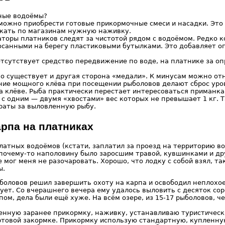
ные водоёмы?
 можно приобрести готовые прикормочные смеси и насадки. Это
скать по магазинам нужную наживку.
аторы платников следят за чистотой рядом с водоёмом. Редко 
росанными на берегу пластиковыми бутылками. Это добавляет 
 отсутствует средство передвижение по воде, на платнике за о
о существует и другая сторона «медали». К минусам можно отн
ие мощного клёва при посещении рыболовов делают сброс уро
а клёве. Рыба практически перестает интересоваться приманка
 с одним — двумя «хвостами» вес которых не превышает 1 кг. 
раты за выловленную рыбу.
арпа на платниках
атных водоёмов (кстати, заплатил за проезд на территорию во
почему-то наполовину было заросшим травой, кувшинками и др
 мог меня не разочаровать. Хорошо, что лодку с собой взял, т
ы.
боловов решил завершить охоту на карпа и освободил неплохое
ует. Со вчерашнего вечера ему удалось выловить с десяток сор
пом, дела были ещё хуже. На всём озере, из 15-17 рыболовов, ч
енную заранее прикормку, наживку, устанавливаю туристическ
ртовой закормке. Прикормку использую стандартную, купленн