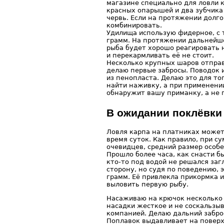
магазине специально для ловли к
красных опарышей и два зубчика
червь. Если на протяжении долг
комбинировать.
Удилища использую фидерное, с т
грамм. На протяжении дальнейше
рыба будет хорошо реагировать 
и перекармливать её не стоит.
Несколько крупных шаров отправ
делаю первые забросы. Поводок 
из пенопласта. Делаю это для то
найти наживку, а при применении
обнаружит вашу приманку, а не 
В ожидании поклёвки
Ловля карпа на платниках может
время суток. Как правило, при с
очевидцев, средний размер особей
Прошло более часа, как снасти б
кто-то под водой не решался заг
сторону, но судя по поведению, э
грамм. Её привлекла прикормка и
выловить первую рыбу.
Насаживаю на крючок несколько 
насадки жесткое и не соскальзыв
компанией. Делаю дальний заброс
Поплавок выдавливает на поверх