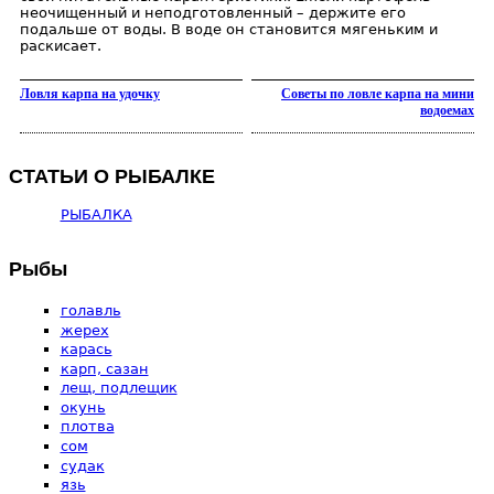
неочищенный и неподготовленный – держите его
подальше от воды. В воде он становится мягеньким и
раскисает.
Ловля карпа на удочку
Советы по ловле карпа на мини
водоемах
СТАТЬИ О РЫБАЛКЕ
РЫБАЛКА
Рыбы
голавль
жерех
карась
карп, сазан
лещ, подлещик
окунь
плотва
сом
судак
язь