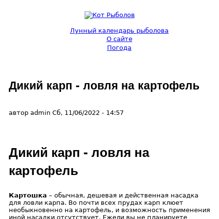
Перейти к основному содержанию
Лунный календарь рыболова
О сайте
Кот
Погода
Рыболов
Дикий карп - ловля на картофель
автор
admin
Сб, 11/06/2022
- 14:57
Дикий карп - ловля на
картофель
Картошка
– обычная, дешевая и действенная насадка
для ловли карпа. Во почти всех прудах карп клюет
необыкновенно на картофель, и возможность применения
иной насадки отсутствует. Ежели вы не планируете