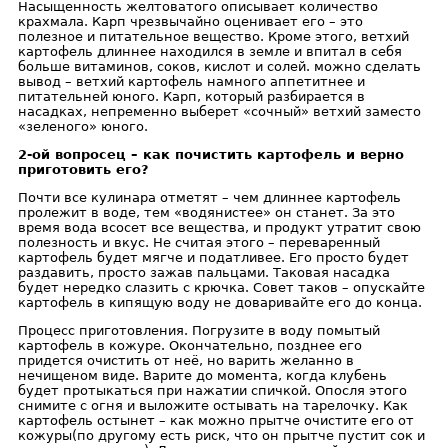
Насыщенность желтоватого описывает количество
крахмала. Карп чрезвычайно оценивает его – это
полезное и питательное вещество. Кроме этого, ветхий
картофель длиннее находился в земле и впитал в себя
больше витаминов, соков, кислот и солей. можно сделать
вывод – ветхий картофель намного аппетитнее и
питательней юного. Карп, который разбирается в
насадках, непременно выберет «сочный» ветхий заместо
«зеленого» юного.
2-ой вопросец – как почистить картофель и верно
приготовить его?
Почти все кулинара отметят – чем длиннее картофель
пролежит в воде, тем «водянистее» он станет. За это
время вода всосет все вещества, и продукт утратит свою
полезность и вкус. Не считая этого – переваренный
картофель будет мягче и податливее. Его просто будет
раздавить, просто зажав пальцами. Таковая насадка
будет нередко слазить с крючка. Совет таков – опускайте
картофель в кипящую воду не доваривайте его до конца.
Процесс приготовления. Погрузите в воду помытый
картофель в кожуре. Окончательно, позднее его
придется очистить от неё, но варить желанно в
нечищеном виде. Варите до момента, когда клубень
будет протыкаться при нажатии спичкой. Опосля этого
снимите с огня и выложите остывать на тарелочку. Как
картофель остынет – как можно прытче очистите его от
кожуры(по другому есть риск, что он прытче пустит сок и