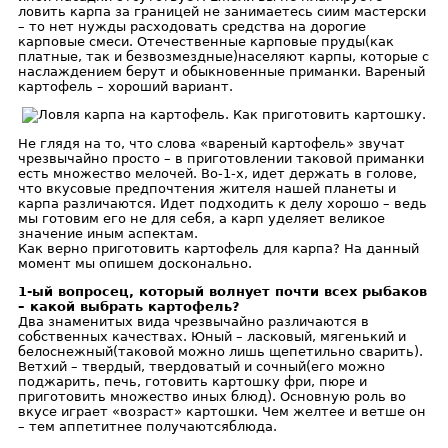
ловить карпа за границей не занимаетесь сиим мастерски
– то нет нужды расходовать средства на дорогие
карповые смеси. Отечественные карповые пруды(как
платные, так и безвозмездные)населяют карпы, которые с
наслаждением берут и обыкновенные приманки. Вареный
картофель – хороший вариант.
Не глядя на то, что слова «вареный картофель» звучат
чрезвычайно просто – в приготовлении таковой приманки
есть множество мелочей. Во-1-х, идет держать в голове,
что вкусовые предпочтения жителя нашей планеты и
карпа различаются. Идет подходить к делу хорошо – ведь
мы готовим его не для себя, а карп уделяет великое
значение иным аспектам.
Как верно приготовить картофель для карпа? На данный
момент мы опишем досконально.
1-ый вопросец, который волнует почти всех рыбаков
– какой выбрать картофель?
Два знаменитых вида чрезвычайно различаются в
собственных качествах. Юный – ласковый, мягенький и
белоснежный(таковой можно лишь щепетильно сварить).
Ветхий – твердый, твердоватый и сочный(его можно
поджарить, печь, готовить картошку фри, пюре и
приготовить множество иных блюд). Основную роль во
вкусе играет «возраст» картошки. Чем желтее и ветше он
– тем аппетитнее получаютсяблюда.