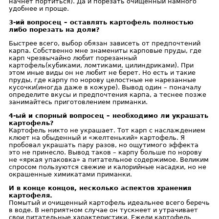
начнет портиться). Да и порезать очищенный намного
удобнее и проще.
3-ий вопросец – оставлять картофель полностью
либо порезать на доли?
Быстрее всего, выбор обязан зависеть от предпочтений
карпа. Собственно мне знамениты карповые пруды, где
карп чрезвычайно любит порезанный
картофель(кубиками, ломтиками, цилиндриками). При
этом иные виды он не любит не берет. Но есть и такие
пруды, где карпу по норову целостные не нарезанные
кусочки(иногда даже в кожуре). Вывод один – поначалу
определите вкусы и предпочтения карпа, а теснее позже
занимайтесь приготовлением приманки.
4-ый и спорный вопросец – необходимо ли украшать
картофель?
Картофель никто не украшает. Тот карп с наслаждением
клюет на обыденный и «желтенький» картофель. Я
пробовал украшать пару разов, но ощутимого эффекта
это не принесло. Вывод таков – карпу больше по норову
не «яркая упаковка» а питательное содержимое. Великим
спросом пользуются свежие и калорийные насадки, но не
окрашенные химикатами приманки.
И в конце концов, несколько аспектов хранения
картофеля.
Помытый и очищенный картофель идеальнее всего беречь
в воде. В неприятном случае он тускнеет и утрачивает
свои питательные характеристики. Ежели картофель