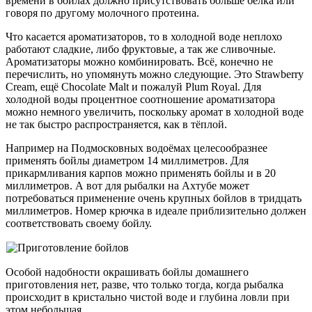
времени в бойлах должно присутствовать больше белка или
говоря по другому молочного протеина.
Что касается ароматизаторов, то в холодной воде неплохо
работают сладкие, либо фруктовые, а так же сливочные.
Ароматизаторы можно комбинировать. Всё, конечно не
перечислить, но упомянуть можно следующие. Это Strawberry
Cream, ещё Chocolate Malt и пожалуй Plum Royal. Для
холодной воды процентное соотношение ароматизатора
можно немного увеличить, поскольку аромат в холодной воде
не так быстро распространяется, как в тёплой.
Например на Подмосковных водоёмах целесообразнее
применять бойлы диаметром 14 миллиметров. Для
прикармливания карпов можно применять бойлы и в 20
миллиметров. А вот для рыбалки на Ахтубе может
потребоваться применение очень крупных бойлов в тридцать
миллиметров. Номер крючка в идеале приблизительно должен
соответствовать своему бойлу.
Особой надобности окрашивать бойлы домашнего
приготовления нет, разве, что только тогда, когда рыбалка
происходит в кристально чистой воде и глубина ловли при
этом небольшая.