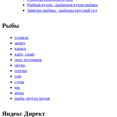
Рыбная кухня - рыбацкая кухня рыбака
Заметки рыбака - рыбалка круглый год
Рыбы
голавль
жерех
карась
карп, сазан
лещ, подлещик
окунь
плотва
сом
судак
язь
щука
рыбы других видов
Яндекс Директ