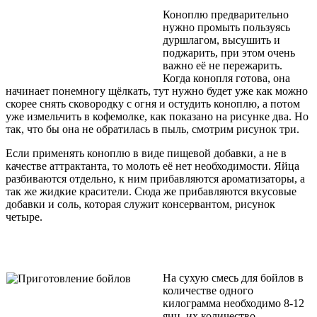
Коноплю предварительно
нужно промыть пользуясь
дуршлагом, высушить и
поджарить, при этом очень
важно её не пережарить.
Когда конопля готова, она
начинает понемногу щёлкать, тут нужно будет уже как можно
скорее снять сковородку с огня и остудить коноплю, а потом
уже измельчить в кофемолке, как показано на рисунке два. Но
так, что бы она не обратилась в пыль, смотрим рисунок три.
Если применять коноплю в виде пищевой добавки, а не в
качестве аттрактанта, то молоть её нет необходимости. Яйца
разбиваются отдельно, к ним прибавляются ароматизаторы, а
так же жидкие красители. Сюда же прибавляются вкусовые
добавки и соль, которая служит консервантом, рисунок
четыре.
На сухую смесь для бойлов в
количестве одного
килограмма необходимо 8-12
яиц, их количество