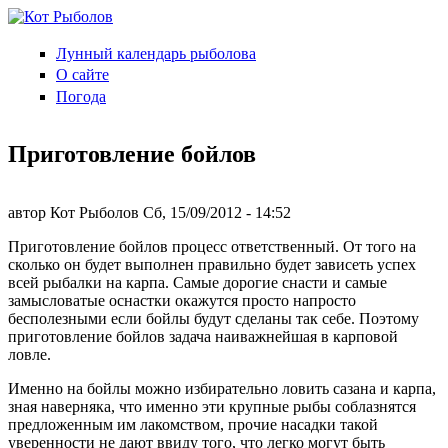
Перейти к основному содержанию
Лунный календарь рыболова
Кот
О сайте
Рыболов
Погода
Приготовление бойлов
автор
Кот Рыболов
Сб, 15/09/2012
- 14:52
Приготовление бойлов процесс ответственный. От того на
сколько он будет выполнен правильно будет зависеть успех
всей рыбалки на карпа. Самые дорогие снасти и самые
замысловатые оснастки окажутся просто напросто
бесполезными если бойлы будут сделаны так себе. Поэтому
приготовление бойлов задача наиважнейшая в карповой
ловле.
Именно на бойлы можно избирательно ловить сазана и карпа,
зная наверняка, что именно эти крупные рыбы соблазнятся
предложенным им лакомством, прочие насадки такой
уверенности не дают ввиду того, что легко могут быть