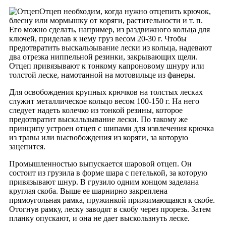
Отцеп необходим, когда нужно отцепить крючок,
блесну или мормышку от коряги, растительности и т. п.
Его можно сделать, например, из раздвижного кольца для
ключей, приделав к нему груз весом 20-30 г. Чтобы
предотвратить выскальзывание лески из кольца, надевают
два отрезка ниппельной резинки, закрывающих щели.
Отцеп привязывают к тонкому капроновому шнуру или
толстой леске, намотанной на мотовильце из фанеры.
Для освобождения крупных крючков на толстых лесках
служит металлическое кольцо весом 100-150 г. На него
следует надеть колечко из тонкой резины, которое
предотвратит выскальзывание лески. По такому же
принципу устроен отцеп с шипами для извлечения крючка
из травы или высвобождения из коряги, за которую
зацепится.
Промышленностью выпускается шаровой отцеп. Он
состоит из грузила в форме шара с петелькой, за которую
привязывают шнур. В грузило одним концом заделана
круглая скоба. Выше ее шарнирно закреплена
прямоугольная рамка, пружинкой прижимающаяся к скобе.
Отогнув рамку, леску заводят в скобу через прорезь. Затем
планку опускают, и она не дает выскользнуть леске.