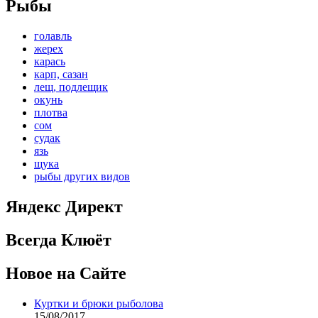
Рыбы
голавль
жерех
карась
карп, сазан
лещ, подлещик
окунь
плотва
сом
судак
язь
щука
рыбы других видов
Яндекс Директ
Всегда Клюёт
Новое на Сайте
Куртки и брюки рыболова
15/08/2017