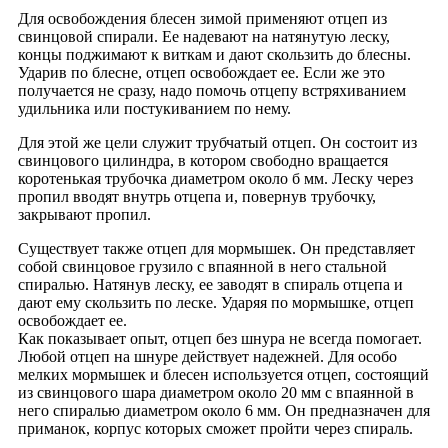
Для освобождения блесен зимой применяют отцеп из
свинцовой спирали. Ее надевают на натянутую леску,
концы поджимают к виткам и дают скользить до блесны.
Ударив по блесне, отцеп освобождает ее. Если же это
получается не сразу, надо помочь отцепу встряхиванием
удильника или постукиванием по нему.
Для этой же цели служит трубчатый отцеп. Он состоит из
свинцового цилиндра, в котором свободно вращается
коротенькая трубочка диаметром около б мм. Леску через
пропил вводят внутрь отцепа и, повернув трубочку,
закрывают пропил.
Существует также отцеп для мормышек. Он представляет
собой свинцовое грузило с впаянной в него стальной
спиралью. Натянув леску, ее заводят в спираль отцепа и
дают ему скользить по леске. Ударяя по мормышке, отцеп
освобождает ее.
Как показывает опыт, отцеп без шнура не всегда помогает.
Любой отцеп на шнуре действует надежней. Для особо
мелких мормышек и блесен используется отцеп, состоящий
из свинцового шара диаметром около 20 мм с впаянной в
него спиралью диаметром около 6 мм. Он предназначен для
приманок, корпус которых сможет пройти через спираль.