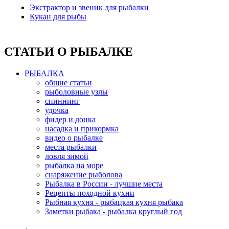
Экстрактор и звеник для рыбалки
Кукан для рыбы
СТАТЬИ О РЫБАЛКЕ
РЫБАЛКА
общие статьи
рыболовные узлы
спиннинг
удочка
фидер и донка
насадка и прикормка
видео о рыбалке
места рыбалки
ловля зимой
рыбалка на море
снаряжение рыболова
Рыбалка в России - лучшие места
Рецепты походной кухни
Рыбная кухня - рыбацкая кухня рыбака
Заметки рыбака - рыбалка круглый год