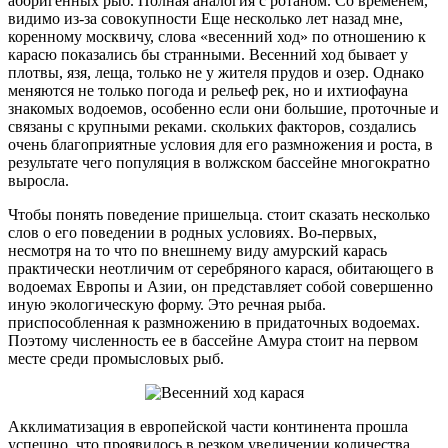
аборигенных рыб. Полная аналогия с ротаном. Со временем,
видимо из-за совокупности Еще несколько лет назад мне,
коренному москвичу, слова «весенний ход» по отношению к
карасю показались бы странными. Весенний ход бывает у
плотвы, язя, леща, только не у жителя прудов и озер. Однако
меняются не только погода и рельеф рек, но и ихтиофауна
знакомых водоемов, особенно если они большие, проточные и
связаны с крупными реками. скольких факторов, создались
очень благоприятные условия для его размножения и роста, в
результате чего популяция в волжском бассейне многократно
выросла.
Чтобы понять поведение пришельца. стоит сказать несколько
слов о его поведении в родных условиях. Во-первых,
несмотря на то что по внешнему виду амурский карась
практически неотличим от серебряного карася, обитающего в
водоемах Европы и Азии, он представляет собой совершенно
иную экологическую форму. Это речная рыба.
приспособленная к размножению в придаточных водоемах.
Поэтому численность ее в бассейне Амура стоит на первом
месте среди промысловых рыб.
Акклиматизация в европейской части континента прошла
успешно, что проявилось в резком увеличении количества