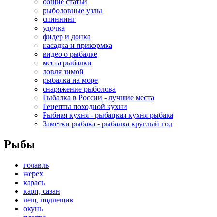
общие статьи
рыболовные узлы
спиннинг
удочка
фидер и донка
насадка и прикормка
видео о рыбалке
места рыбалки
ловля зимой
рыбалка на море
снаряжение рыболова
Рыбалка в России - лучшие места
Рецепты походной кухни
Рыбная кухня - рыбацкая кухня рыбака
Заметки рыбака - рыбалка круглый год
Рыбы
голавль
жерех
карась
карп, сазан
лещ, подлещик
окунь