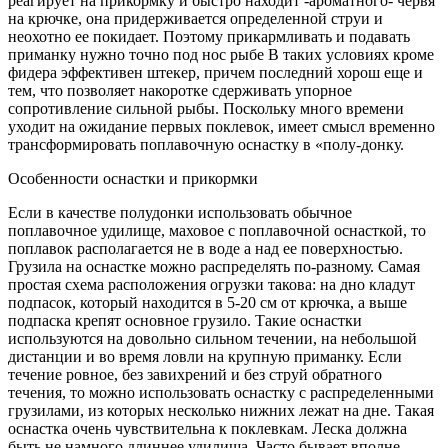
реагирует на прикормку и быстро находит -ароматного- червя
на крючке, она придерживается определенной струи и
неохотно ее покидает. Поэтому прикармливать и подавать
приманку нужно точно под нос рыбе В таких условиях кроме
фидера эффективен штекер, причем последний хорош еще и
тем, что позволяет накоротке сдерживать упорное
сопротивление сильной рыбы. Поскольку много времени
уходит на ожидание первых поклевок, имеет смысл временно
трансформировать поплавочную оснастку в «полу-донку.
Особенности оснастки и прикормки
Если в качестве полудонки использовать обычное
поплавочное удилище, маховое с поплавочной оснасткой, то
поплавок располагается не в воде а над ее поверхностью.
Грузила на оснастке можно распределять по-разному. Самая
простая схема расположения огрузки такова: на дно кладут
подпасок, который находится в 5-20 см от крючка, а выше
подпаска крепят основное грузило. Такие оснастки
используются на довольно сильном течении, на небольшой
дистанции и во время ловли на крупную приманку. Если
течение ровное, без завихрений и без струй обратного
течения, то можно использовать оснастку с распределенными
грузилами, из которых несколько нижних лежат на дне. Такая
оснастка очень чувствительна к поклевкам. Леска должна
быть не намного длиннее удилища. Часто бывает вполне