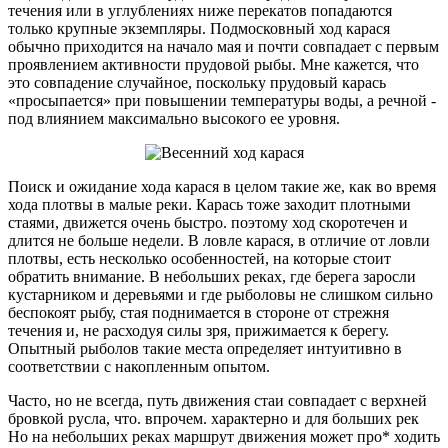
течения или в углублениях ниже перекатов попадаются
только крупные экземпляры. Подмосковный ход карася
обычно приходится на начало мая и почти совпадает с первым
проявлением активности прудовой рыбы. Мне кажется, что
это совпадение случайное, поскольку прудовый карась
«просыпается» при повышении температуры воды, а речной -
под влиянием максимально высокого ее уровня.
Поиск и ожидание хода карася в целом такие же, как во время
хода плотвы в малые реки. Карась тоже заходит плотными
стаями, движется очень быстро. поэтому ход скоротечен и
длится не больше недели. В ловле карася, в отличие от ловли
плотвы, есть несколько особенностей, на которые стоит
обратить внимание. В небольших реках, где берега заросли
кустарником и деревьями и где рыболовы не слишком сильно
беспокоят рыбу, стая поднимается в стороне от стрежня
течения и, не расходуя силы зря, прижимается к берегу.
Опытный рыболов такие места определяет интуитивно в
соответствии с накопленным опытом.
Часто, но не всегда, путь движения стаи совпадает с верхней
бровкой русла, что. впрочем. характерно и для больших рек
Но на небольших реках маршрут движения может про* ходить