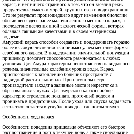
карася, и нет ничего странного в том. что он заселил реки,
предустьевые умастки морей, крупных озер и водохранилищ.
Это не результат произошедшего вдруг изменения биологии
обитавшего здесь ранее малочисленного местного карася, а
последствие вселения иной экологической формы, которая
обладала такими же качествами и в своем материнском
водоеме.
Амурский карась способен создавать и поддерживать гораздо
более высокую численность и биомассу. чем местные формы
серебряного карася. В поддержании значительной популяции
пришельцу помогает способность размножаться в любых
условиях. Для Амура характерны непостоянство паводкового
режима, значительные колебания уровня воды. Карась
приспособился к затоплению больших пространств с
надводной растительностью. При нагонном ветре
производители заходят а заливные места и нерестят ся в
образовавшихся лужах. Для амурского карася вообще
характерно стремление покидать проточный водоем и
проникать в придаточные. После ухода или спуска воды часть
сеголетков остается в углублениях дна. где потом зимует.
Особенности хода карася
Особенности поведения пришельца объясняют его быстрое
распространение и рост в текущей воде, а также своеобразие