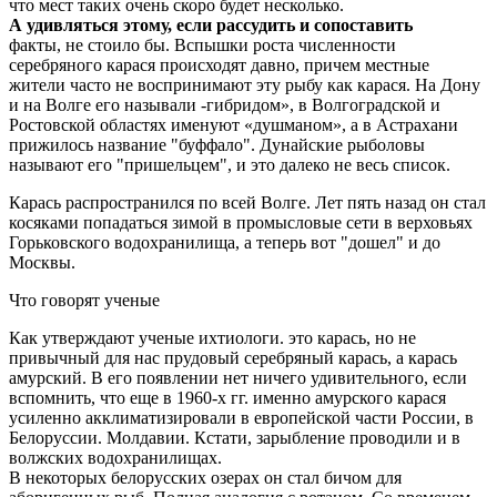
что мест таких очень скоро будет несколько.
А удивляться этому, если рассудить и сопоставить
факты, не стоило бы. Вспышки роста численности
серебряного карася происходят давно, причем местные
жители часто не воспринимают эту рыбу как карася. На Дону
и на Волге его называли -гибридом», в Волгоградской и
Ростовской областях именуют «душманом», а в Астрахани
прижилось название "буффало". Дунайские рыболовы
называют его "пришельцем", и это далеко не весь список.
Карась распространился по всей Волге. Лет пять назад он стал
косяками попадаться зимой в промысловые сети в верховьях
Горьковского водохранилища, а теперь вот "дошел" и до
Москвы.
Что говорят ученые
Как утверждают ученые ихтиологи. это карась, но не
привычный для нас прудовый серебряный карась, а карась
амурский. В его появлении нет ничего удивительного, если
вспомнить, что еще в 1960-х гг. именно амурского карася
усиленно акклиматизировали в европейской части России, в
Белоруссии. Молдавии. Кстати, зарыбление проводили и в
волжских водохранилищах.
В некоторых белорусских озерах он стал бичом для