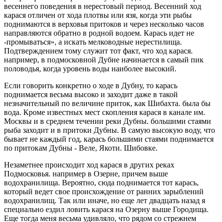
весеннего поведения в нерестовый период. Весенний ход
карася отличен от хода плотвы или язя, когда эти рыбы
поднимаются в верховья притоков и через несколько часов
направляются обратно в родной водоем. Карась идет не
-промываться», а искать мелководные нерестилища.
Подтверждением тому служит тот факт, что ход карася.
например, в подмосковной Дубне начинается в самый пик
половодья, когда уровень воды наиболее высокий.
Если говорить конкретно о ходе в Дубну, то карась
поднимается весьма высоко и заходит даже в такой
незначительный по величине приток, как Шибахта. была бы
вода. Кроме известных мест скопления карася в канале им.
Москвы и в среднем течении реки Дубны. большими стаями
рыба заходит и в притоки Дубны. В самую высокую воду, что
бывает не каждый год, карась большими стаями поднимается
по притокам Дубны - Веле, Якоти. Шибовке.
Незаметнее происходит ход карася в других реках
Подмосковья. например в Озерне, причем выше
водохранилища. Вероятно, сюда поднимается тот карась,
который ведет свое происхождение от ранних зарыблений
водохранилищ. Так или иначе, но еще лет двадцать назад я
специально ездил ловить карася на Озерну выше Городища.
Еще тогда меня весьма удивляло, что рядом со стрежнем