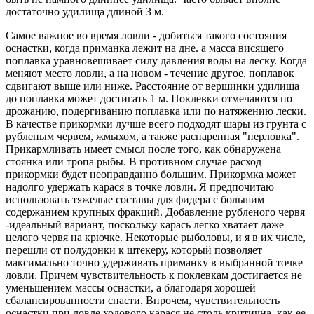
достаточно удилища длиной 3 м.
Самое важное во время ловли - добиться такого состояния
оснастки, когда приманка лежит на дне. а масса висящего
поплавка уравновешивает силу давления воды на леску. Когда
меняют место ловли, а на новом - течение другое, поплавок
сдвигают выше или ниже. Расстояние от вершинки удилища
до поплавка может достигать 1 м. Поклевки отмечаются по
дрожанию, подергиванию поплавка или по натяжению лески.
В качестве прикормки лучше всего подходят шары из грунта с
рубленым червем, жмыхом, а также распаренная "перловка".
Прикармливать имеет смысл после того, как обнаружена
стоянка или тропа рыбы. В противном случае расход
прикормки будет неоправданно большим. Прикормка может
надолго удержать карася в точке ловли. Я предпочитаю
использовать тяжелые составы для фидера с большим
содержанием крупных фракций. Добавление рубленого червя
-идеальный вариант, поскольку карась легко хватает даже
целого червя на крючке. Некоторые рыболовы, и я в их числе,
перешли от полудонки к штекеру, который позволяет
максимально точно удерживать приманку в выбранной точке
ловли. Причем чувствительность к поклевкам достигается не
уменьшением массы оснастки, а благодаря хорошей
сбалансированности снасти. Впрочем, чувствительность
оснастки при ловле ходового карася не столь критична, как ее