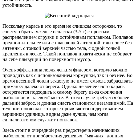
устойчивость.
Поскольку карась в это время не слишком осторожен, то
советую брать тяжелые оснастки (3-5 г) с простым
распределением огрузки и остойчивым поплавком. Поплавок
предпочтительнее или с плавающей антенной, или вовсе без
антенны. с тонкой верхней частью тела, с одной точкой
крепления к леске. Такой поплавок практически не собирает
на себе плывущий по поверхности мусор.
Очень эффективна ловля легким фидером, которую можно
проводить как с использованием кормушки, так и без нее. Во
время весенней ловли зачастую не имеет смысла забрасывать
приманку далеко от берега. Однако не менее часто карась
остерегается подходить к самому берегу из-за скопления
рыболовов в "клевом" месте. В этом случае требуется более
дальний заброс, и донная снасть становится незаменимой. На
течении поклевки. которые проявляются подергиванием
вершинки удилища. видны даже лучше, чем когда
сигнализатором слу- жит поплавок.
Здесь стоит в очередной раз предостеречь начинающих
рыболовов от приобретения дешевых, "мяг-ких" донных