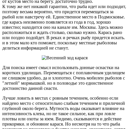
от кустов место на берегу. достаточно трудно.
К тому же нет никакой гарантии, что рыба идет или подходит,
поэтому весьма вероятно, что придется перемещаться за
рыбой или навстречу ей. Единственное место в Подмосковье.
где карась неизменно появляется из года в год, хорошо
известно; находится оно на канале им. Москвы. Здесь можно
расположиться и ждать столько, сколько нужно. Карась рано
или поздно подойдет. В реках и речках рыбу придется искать.
и в этом мало кто поможет, поскольку местные рыболовы
делиться информацией не станут.
Для поиска имеет смысл использовать донные оснастки на
коротких удилищах. Перемещаться с поплавочным удилищем
не слишком удобно, да и хлопотно. Очень мобилен рыболов с
"летней" мормышкой. но в половодье это единственное
достоинство данной снасти.
Лучше ловить в местах с ровным течением, особенно если
найдено место с относительно слабым течением и приличной
глубиной около берега. Мутность воды оказывает влияние на
интенсивность клева, но не такое сильное, как при ловле
плотвы или охоты за язем. Видимо, сказываются и действие
прикормки. и обоняние карася. Но несмотря на то что рыба