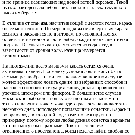
и по границе нависающих над водой ветвей деревьев. Такой
путь характерен для небольших извилистых рек. текущих в
высоких берегах.
В отличие от стаи язя, насчитывающей с десяток голов, карась
более многочислен. По мере продвижения вверх стая карася
делится и расходится по притокам, но основной костяк
остается, и именно эта часть рыбы доходит до высшей точки
подъема. Высшая точка хода меняется из года в год в
зависимости от уровня воды. Разница измеряется
километрами.
На протяжении всего маршрута карась остается очень
активным и клюет. Поскольку условия ловли могут быть
самыми разнообразными, то в каждом конкретном случае
можно эффективно ловить одним из выбранных способов и
насколько позволяет ситуация: «полудонкой. проволочной
удочкой, штекером или фидером. В большинстве случаев
московские рыболовы пользуются донными снастями и
только в верхних точках хода, где карась останавливается на
несколько дней, используют поплавочные оснастки. Карась и
во время хода в холодной воде заметно реагирует на
прикормку, поэтому хороша любая донная оснастка варианты
которой могут быть разными. Ловить в условиях
ограниченного пространства, когда нелегко найти свободное