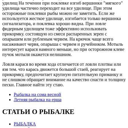
удилищ На течении при поклевке изгиб вершинки "мягкого"
удилища частично переходит на все удилище. При этом
осторожные поклевки рыбы можно не заметить. Если же
используется жесткое удилище, изгибается только вершинка
сигнализатора, и поклевка хорошо видна. При ловле
фидерным удилищем тоже эффективно использовать
прикормку. состоящую из смеси распаренных зерен с
опарышем или рубленым червем. На крючок чаще всего
насаживают червя, опарыша с червем и ручейником. Мотыль
интересует карася намного меньше, но при осторожном клеве
пучок мотыля окажется нелишним.
Ловля карася во время хода отличается от ловли плотвы или
язя тем. что карась движется большой стаей, реагирует на
прикормку, предпочитает крупную питательную приманку и
не слишком обращает внимание на качество снасти и толщину
пески. Главное найти эту стаю.
Рыбалка на сома весной
Летняя рыбалка на ерша
СТАТЬИ О РЫБАЛКЕ
РЫБАЛКА