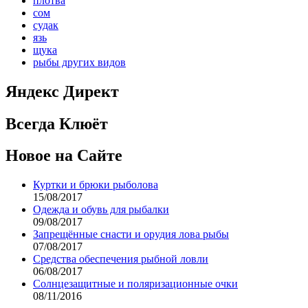
плотва
сом
судак
язь
щука
рыбы других видов
Яндекс Директ
Всегда Клюёт
Новое на Сайте
Куртки и брюки рыболова
15/08/2017
Одежда и обувь для рыбалки
09/08/2017
Запрещённые снасти и орудия лова рыбы
07/08/2017
Средства обеспечения рыбной ловли
06/08/2017
Солнцезащитные и поляризационные очки
08/11/2016