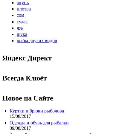
окунь
плотва
сом
судак
язь
щука
рыбы других видов
Яндекс Директ
Всегда Клюёт
Новое на Сайте
Куртки и брюки рыболова
15/08/2017
Одежда и обувь для рыбалки
09/08/2017