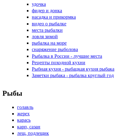
удочка
фидер и донка
насадка и прикормка
видео о рыбалке
места рыбалки
ловля зимой
рыбалка на море
снаряжение рыболова
Рыбалка в России - лучшие места
Рецепты походной кухни
Рыбная кухня - рыбацкая кухня рыбака
Заметки рыбака - рыбалка круглый год
Рыбы
голавль
жерех
карась
карп, сазан
лещ, подлещик